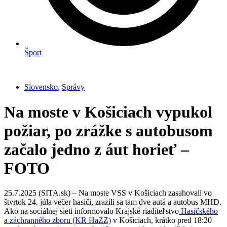
Šport
Slovensko
,
Správy
Na moste v Košiciach vypukol
požiar, po zrážke s autobusom
začalo jedno z áut horieť –
FOTO
25.7.2025 (SITA.sk) – Na moste VSS v Košiciach zasahovali vo
štvrtok 24. júla večer hasiči, zrazili sa tam dve autá a autobus MHD.
Ako na sociálnej sieti informovalo Krajské riaditeľstvo
Hasičského
a záchranného zboru (KR HaZZ)
v Košiciach, krátko pred 18:20