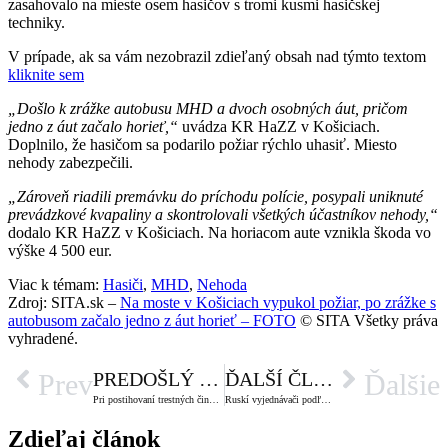
zasahovalo na mieste osem hasičov s tromi kusmi hasičskej
techniky.
V prípade, ak sa vám nezobrazil zdieľaný obsah nad týmto textom
kliknite sem
„Došlo k zrážke autobusu MHD a dvoch osobných áut, pričom
jedno z áut začalo horieť,“
uvádza KR HaZZ v Košiciach.
Doplnilo, že hasičom sa podarilo požiar rýchlo uhasiť. Miesto
nehody zabezpečili.
„Zároveň riadili premávku do príchodu polície, posypali uniknuté
prevádzkové kvapaliny a skontrolovali všetkých účastníkov nehody,“
dodalo KR HaZZ v Košiciach. Na horiacom aute vznikla škoda vo
výške 4 500 eur.
Viac k témam:
Hasiči
,
MHD
,
Nehoda
Zdroj: SITA.sk –
Na moste v Košiciach vypukol požiar, po zrážke s
autobusom začalo jedno z áut horieť – FOTO
© SITA Všetky práva
vyhradené.
PREDOŠLÝ ČLÁNOK
ĎALŠÍ ČLÁNOK
Prev
Ďalšie
Pri postihovaní trestných činov domáceho násilia by bolo vhodné zákonne definovať psychické i fyzické utrpenie
Ruskí vyjednávači podľa Zelenského začali diskutovať o možnej schôdzke hláv štátov Ukrajiny a Ruska
Zdieľaj článok