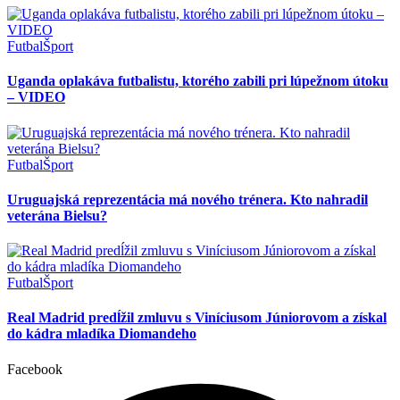
Futbal
Šport
Uganda oplakáva futbalistu, ktorého zabili pri lúpežnom útoku
– VIDEO
Futbal
Šport
Uruguajská reprezentácia má nového trénera. Kto nahradil
veterána Bielsu?
Futbal
Šport
Real Madrid predĺžil zmluvu s Viníciusom Júniorovom a získal
do kádra mladíka Diomandeho
Facebook