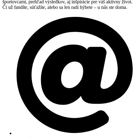
športovcami, prehľad výsledkov, aj inšpirácie pre váš aktívny život.
Či už fandíte, súťažíte, alebo sa len radi hýbete – u nás ste doma.