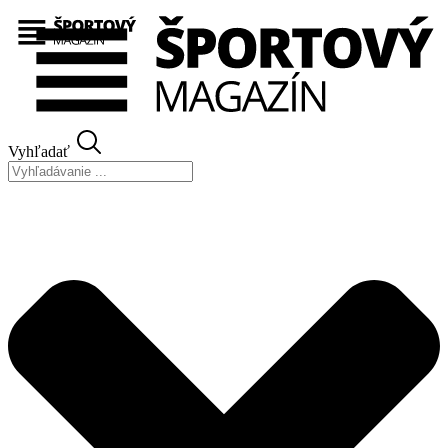
Preskočiť
na
obsah
Vyhľadať