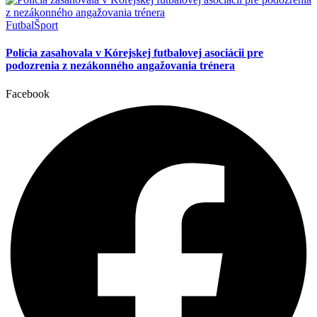
Futbal
Šport
Polícia zasahovala v Kórejskej futbalovej asociácii pre
podozrenia z nezákonného angažovania trénera
Facebook