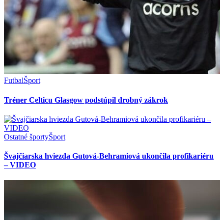
Futbal
Šport
Tréner Celticu Glasgow podstúpil drobný zákrok
Ostatné športy
Šport
Švajčiarska hviezda Gutová-Behramiová ukončila profikariéru
– VIDEO