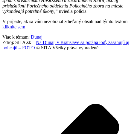
spolu s príslušníkmi Hasičského a záchranného zboru, ako aj
príslušníkmi Poriečneho oddelenia Policajného zboru na mieste
vykonávajú potrebné úkony,“
uviedla polícia.
V prípade, ak sa vám nezobrazil zdieľaný obsah nad týmto textom
kliknite sem
Viac k témam:
Dunaj
Zdroj: SITA.sk –
Na Dunaji v Bratislave sa potápa loď, zasahujú aj
policajti – FOTO
© SITA Všetky práva vyhradené.