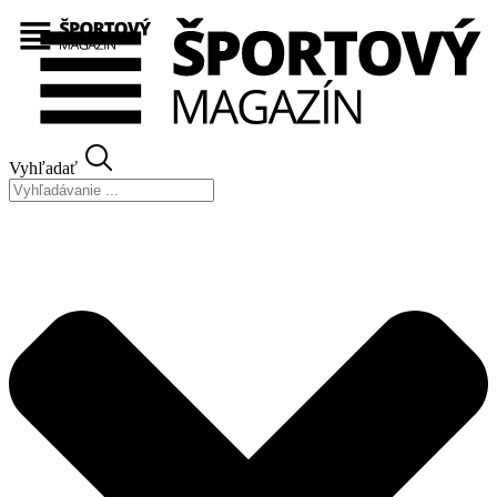
Preskočiť
na
obsah
Vyhľadať