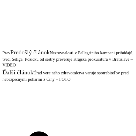
Predošlý článok
Prev
Nezrovnalosti v Pellegriniho kampani pribúdajú,
tvrdí Šeliga. Pôžičku od sestry preveruje Krajská prokuratúra v Bratislave –
VIDEO
Ďalší článok
Úrad verejného zdravotníctva varuje spotrebiteľov pred
nebezpečnými pohármi z Číny – FOTO