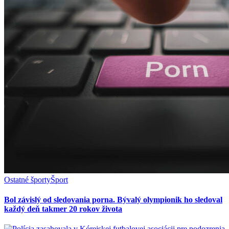
Ostatné športy
Šport
Bol závislý od sledovania porna. Bývalý olympionik ho sledoval
každý deň takmer 20 rokov života