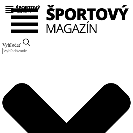
Preskočiť
na
obsah
Vyhľadať