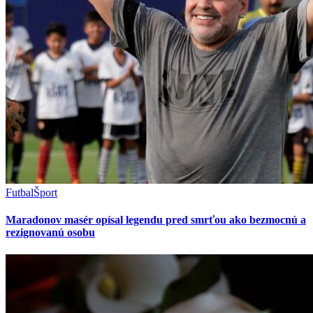
Futbal
Šport
Maradonov masér opísal legendu pred smrťou ako bezmocnú a
rezignovanú osobu