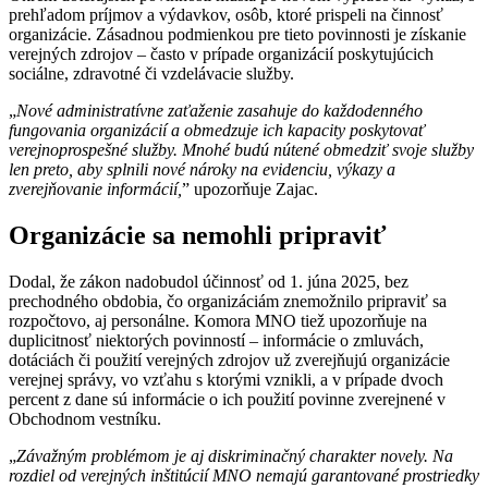
prehľadom príjmov a výdavkov, osôb, ktoré prispeli na činnosť
organizácie. Zásadnou podmienkou pre tieto povinnosti je získanie
verejných zdrojov – často v prípade organizácií poskytujúcich
sociálne, zdravotné či vzdelávacie služby.
„
Nové administratívne zaťaženie zasahuje do každodenného
fungovania organizácií a obmedzuje ich kapacity poskytovať
verejnoprospešné služby. Mnohé budú nútené obmedziť svoje služby
len preto, aby splnili nové nároky na evidenciu, výkazy a
zverejňovanie informácií,
” upozorňuje Zajac.
Organizácie sa nemohli pripraviť
Dodal, že zákon nadobudol účinnosť od 1. júna 2025, bez
prechodného obdobia, čo organizáciám znemožnilo pripraviť sa
rozpočtovo, aj personálne. Komora MNO tiež upozorňuje na
duplicitnosť niektorých povinností – informácie o zmluvách,
dotáciách či použití verejných zdrojov už zverejňujú organizácie
verejnej správy, vo vzťahu s ktorými vznikli, a v prípade dvoch
percent z dane sú informácie o ich použití povinne zverejnené v
Obchodnom vestníku.
„
Závažným problémom je aj diskriminačný charakter novely. Na
rozdiel od verejných inštitúcií MNO nemajú garantované prostriedky