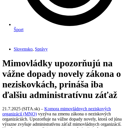
Šport
Slovensko
,
Správy
Mimovládky upozorňujú na
vážne dopady novely zákona o
neziskovkách, prináša iba
ďalšiu administratívnu záťaž
21.7.2025 (SITA.sk) –
Komora mimovládnych neziskových
organizácií (MNO)
vyzýva na zmenu zákona o neziskových
organizáciách. Upozorňuje na vážne dopady novely, ktorá od júna
výrazne zvyšuje administratívnu záťaž mimovládnych organizácií.