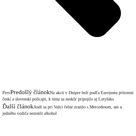
Predošlý článok
Prev
Na akcii v Dnipre boli podľa Eurojustu prítomní
českí a slovenskí policajti, k tímu sa neskôr pripojilo aj Lotyšsko
Ďalší článok
Audi sa pri Važci čelne zrazilo s Mercedesom, ani u
jedného vodiča nezistili alkohol