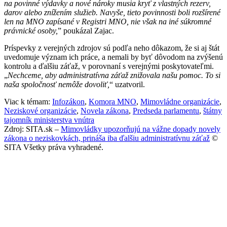
na povinné výdavky a nové nároky musia kryť z vlastných rezerv,
darov alebo znížením služieb. Navyše, tieto povinnosti boli rozšírené
len na MNO zapísané v Registri MNO, nie však na iné súkromné
právnické osoby,
” poukázal Zajac.
Príspevky z verejných zdrojov sú podľa neho dôkazom, že si aj štát
uvedomuje význam ich práce, a nemali by byť dôvodom na zvýšenú
kontrolu a ďalšiu záťaž, v porovnaní s verejnými poskytovateľmi.
„
Nechceme, aby administratívna záťaž znižovala našu pomoc. To si
naša spoločnosť nemôže dovoliť,
“ uzatvoril.
Viac k témam:
Infozákon
,
Komora MNO
,
Mimovládne organizácie
,
Neziskové organizácie
,
Novela zákona
,
Predseda parlamentu
,
štátny
tajomník ministerstva vnútra
Zdroj: SITA.sk –
Mimovládky upozorňujú na vážne dopady novely
zákona o neziskovkách, prináša iba ďalšiu administratívnu záťaž
©
SITA Všetky práva vyhradené.