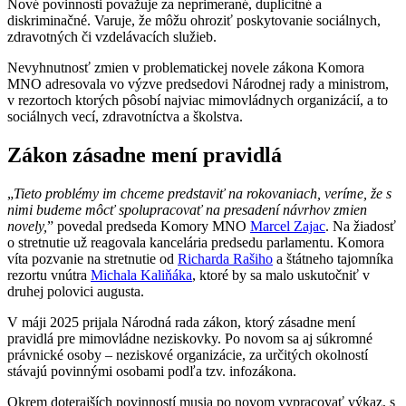
Nové povinnosti považuje za neprimerané, duplicitné a
diskriminačné. Varuje, že môžu ohroziť poskytovanie sociálnych,
zdravotných či vzdelávacích služieb.
Nevyhnutnosť zmien v problematickej novele zákona Komora
MNO adresovala vo výzve predsedovi Národnej rady a ministrom,
v rezortoch ktorých pôsobí najviac mimovládnych organizácií, a to
sociálnych vecí, zdravotníctva a školstva.
Zákon zásadne mení pravidlá
„
Tieto problémy im chceme predstaviť na rokovaniach, veríme, že s
nimi budeme môcť spolupracovať na presadení návrhov zmien
novely,
” povedal predseda Komory MNO
Marcel Zajac
. Na žiadosť
o stretnutie už reagovala kancelária predsedu parlamentu. Komora
víta pozvanie na stretnutie od
Richarda Rašiho
a štátneho tajomníka
rezortu vnútra
Michala Kaliňáka
, ktoré by sa malo uskutočniť v
druhej polovici augusta.
V máji 2025 prijala Národná rada zákon, ktorý zásadne mení
pravidlá pre mimovládne neziskovky. Po novom sa aj súkromné
právnické osoby – neziskové organizácie, za určitých okolností
stávajú povinnými osobami podľa tzv. infozákona.
Okrem doterajších povinností musia po novom vypracovať výkaz, s