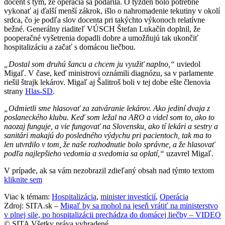
docent s tým, že operácia sa podarila. O týždeň bolo potrebné
vykonať aj ďalší menší zákrok, išlo o nahromadenie tekutiny v okolí
srdca, čo je podľa slov docenta pri takýchto výkonoch relatívne
bežné. Generálny riaditeľ VÚSCH Štefan Lukačín doplnil, že
pooperačné vyšetrenia dopadli dobre a umožňujú tak ukončiť
hospitalizáciu a začať s domácou liečbou.
„Dostal som druhú šancu a chcem ju využiť naplno,“
uviedol
Migaľ. V čase, keď ministrovi oznámili diagnózu, sa v parlamente
riešil štrajk lekárov. Migaľ aj Šalitroš boli v tej dobe ešte členovia
strany
Hlas-SD
.
„Odmietli sme hlasovať za zatváranie lekárov. Ako jediní dvaja z
poslaneckého klubu. Keď som ležal na ARO a videl som to, ako to
naozaj funguje, a vie fungovať na Slovensku, ako tí lekári a sestry a
sanitári makajú do posledného výdychu pri pacientoch, tak ma to
len utvrdilo v tom, že naše rozhodnutie bolo správne, a že hlasovať
podľa najlepšieho vedomia a svedomia sa oplatí,“
uzavrel Migaľ.
V prípade, ak sa vám nezobrazil zdieľaný obsah nad týmto textom
kliknite sem
Viac k témam:
Hospitalizácia
,
minister investícií
,
Operácia
Zdroj: SITA.sk –
Migaľ by sa mohol na jeseň vrátiť na ministerstvo
v plnej sile, po hospitalizácii prechádza do domácej liečby – VIDEO
© SITA Všetky práva vyhradené.