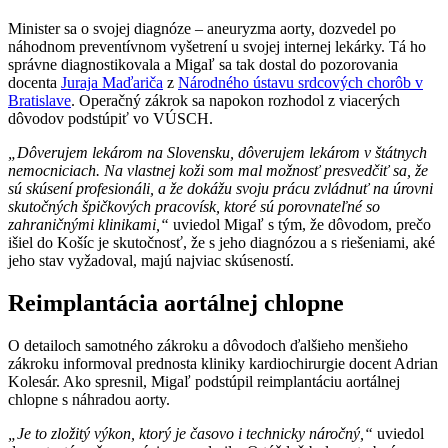
Minister sa o svojej diagnóze – aneuryzma aorty, dozvedel po
náhodnom preventívnom vyšetrení u svojej internej lekárky. Tá ho
správne diagnostikovala a Migaľ sa tak dostal do pozorovania
docenta
Juraja Maďariča
z
Národného ústavu srdcových chorôb v
Bratislave
. Operačný zákrok sa napokon rozhodol z viacerých
dôvodov podstúpiť vo VÚSCH.
„Dôverujem lekárom na Slovensku, dôverujem lekárom v štátnych
nemocniciach. Na vlastnej koži som mal možnosť presvedčiť sa, že
sú skúsení profesionáli, a že dokážu svoju prácu zvládnuť na úrovni
skutočných špičkových pracovísk, ktoré sú porovnateľné so
zahraničnými klinikami,“
uviedol Migaľ s tým, že dôvodom, prečo
išiel do Košíc je skutočnosť, že s jeho diagnózou a s riešeniami, aké
jeho stav vyžadoval, majú najviac skúseností.
Reimplantácia aortálnej chlopne
O detailoch samotného zákroku a dôvodoch ďalšieho menšieho
zákroku informoval prednosta kliniky kardiochirurgie docent Adrian
Kolesár. Ako spresnil, Migaľ podstúpil reimplantáciu aortálnej
chlopne s náhradou aorty.
„Je to zložitý výkon, ktorý je časovo i technicky náročný,“
uviedol