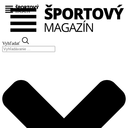
Preskočiť
na
obsah
Vyhľadať