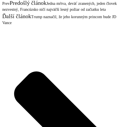
Predošlý článok
Prev
Jedna mŕtva, deväť zranených, jeden človek
nezvestný, Francúzsko ničí najväčší lesný požiar od začiatku leta
Ďalší článok
Trump naznačil, že jeho korunným princom bude JD
Vance