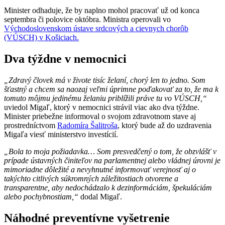
Minister odhaduje, že by naplno mohol pracovať už od konca
septembra či polovice októbra. Ministra operovali vo
Východoslovenskom ústave srdcových a cievnych chorôb
(VÚSCH) v Košiciach.
Dva týždne v nemocnici
„Zdravý človek má v živote tisíc želaní, chorý len to jedno. Som
šťastný a chcem sa naozaj veľmi úprimne poďakovať za to, že ma k
tomuto môjmu jedinému želaniu priblížili práve tu vo VÚSCH,“
uviedol Migaľ, ktorý v nemocnici strávil viac ako dva týždne.
Minister priebežne informoval o svojom zdravotnom stave aj
prostredníctvom
Radomíra Šalitroša
, ktorý bude až do uzdravenia
Migaľa viesť ministerstvo investícií.
„Bola to moja požiadavka… Som presvedčený o tom, že obzvlášť v
prípade ústavných činiteľov na parlamentnej alebo vládnej úrovni je
mimoriadne dôležité a nevyhnutné informovať verejnosť aj o
takýchto citlivých súkromných záležitostiach otvorene a
transparentne, aby nedochádzalo k dezinformáciám, špekuláciám
alebo pochybnostiam,“
dodal Migaľ.
Náhodné preventívne vyšetrenie