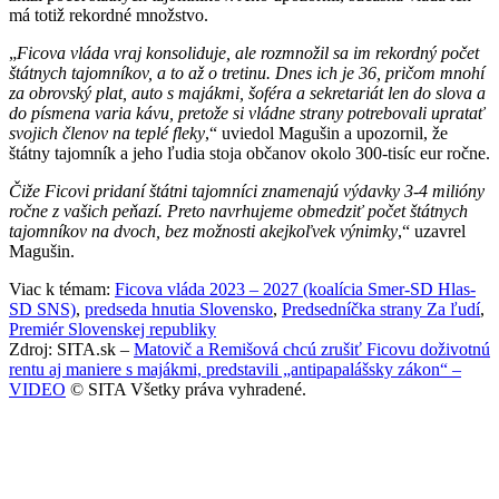
má totiž rekordné množstvo.
„
Ficova vláda vraj konsoliduje, ale rozmnožil sa im rekordný počet
štátnych tajomníkov, a to až o tretinu. Dnes ich je 36, pričom mnohí
za obrovský plat, auto s majákmi, šoféra a sekretariát len do slova a
do písmena varia kávu, pretože si vládne strany potrebovali upratať
svojich členov na teplé fleky
,“ uviedol Magušin a upozornil, že
štátny tajomník a jeho ľudia stoja občanov okolo 300-tisíc eur ročne.
Čiže Ficovi pridaní štátni tajomníci znamenajú výdavky 3-4 milióny
ročne z vašich peňazí. Preto navrhujeme obmedziť počet štátnych
tajomníkov na dvoch, bez možnosti akejkoľvek výnimky
,“ uzavrel
Magušin.
Viac k témam:
Ficova vláda 2023 – 2027 (koalícia Smer-SD Hlas-
SD SNS)
,
predseda hnutia Slovensko
,
Predsedníčka strany Za ľudí
,
Premiér Slovenskej republiky
Zdroj: SITA.sk –
Matovič a Remišová chcú zrušiť Ficovu doživotnú
rentu aj maniere s majákmi, predstavili „antipapalášsky zákon“ –
VIDEO
© SITA Všetky práva vyhradené.