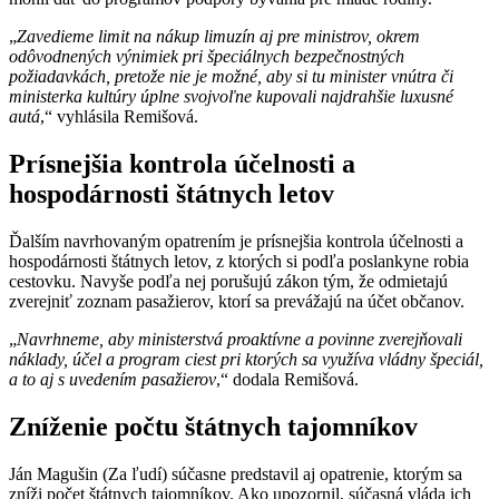
„
Zavedieme limit na nákup limuzín aj pre ministrov, okrem
odôvodnených výnimiek pri špeciálnych bezpečnostných
požiadavkách, pretože nie je možné, aby si tu minister vnútra či
ministerka kultúry úplne svojvoľne kupovali najdrahšie luxusné
autá
,“ vyhlásila Remišová.
Prísnejšia kontrola účelnosti a
hospodárnosti štátnych letov
Ďalším navrhovaným opatrením je prísnejšia kontrola účelnosti a
hospodárnosti štátnych letov, z ktorých si podľa poslankyne robia
cestovku. Navyše podľa nej porušujú zákon tým, že odmietajú
zverejniť zoznam pasažierov, ktorí sa prevážajú na účet občanov.
„
Navrhneme, aby ministerstvá proaktívne a povinne zverejňovali
náklady, účel a program ciest pri ktorých sa využíva vládny špeciál,
a to aj s uvedením pasažierov
,“ dodala Remišová.
Zníženie počtu štátnych tajomníkov
Ján Magušin (Za ľudí) súčasne predstavil aj opatrenie, ktorým sa
zníži počet štátnych tajomníkov. Ako upozornil, súčasná vláda ich