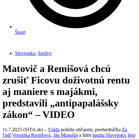
Šport
Slovensko
,
Správy
Matovič a Remišová chcú
zrušiť Ficovu doživotnú rentu
aj maniere s majákmi,
predstavili „antipapalášsky
zákon“ – VIDEO
11.7.2025 (SITA.sk) –
Vláda
pohŕda občanmi, predsedníčka
Za
ľudí
Veronika Remišová
,
Ján Magušin
a líder
hnutia Slovensko
Igor