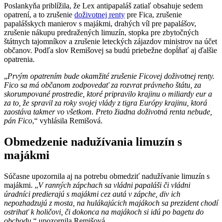
Poslankyňa priblížila, že Lex antipapaláš zatiaľ obsahuje sedem
opatrení, a to zrušenie
doživotnej renty
pre Fica, zrušenie
papalášskych manierov s majákmi, drahých víl pre papalášov,
zrušenie nákupu predražených limuzín, stopka pre zbytočných
štátnych tajomníkov a zrušenie leteckých zájazdov ministrov na účet
občanov. Podľa slov Remišovej sa budú priebežne dopĺňať aj ďalšie
opatrenia.
„
Prvým opatrením bude okamžité zrušenie Ficovej doživotnej renty.
Fico sa má občanom zodpovedať za rozvrat právneho štátu, za
skorumpované prostredie, ktoré pripravilo krajinu o miliardy eur a
za to, že spravil za roky svojej vlády z tigra Európy krajinu, ktorá
zaostáva takmer vo všetkom. Preto žiadna doživotná renta nebude,
pán Fico
,“ vyhlásila Remišová.
Obmedzenie nadužívania limuzín s
majákmi
Súčasne upozornila aj na potrebu obmedziť nadužívanie limuzín s
majákmi. „
V ranných zápchach sa vládni papaláši či vládni
úradníci predierajú s majákmi cez autá v zápche, div ich
nepozhadzujú z mosta, na hulákajúcich majákoch sa prezident chodí
ostrihať k holičovi, či dokonca na majákoch si idú po bagetu do
obchodu
,“ upozornila Remišová.