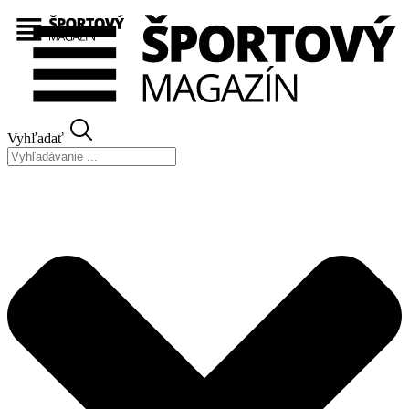
Preskočiť
na
obsah
Vyhľadať