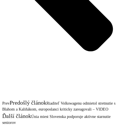
Predošlý článok
Prev
Riaditeľ Volkswagenu odmietol stretnutie s
Blahom a Kaliňákom, europoslanci kriticky zareagovali – VIDEO
Ďalší článok
Únia miest Slovenska podporuje aktívne starnutie
seniorov