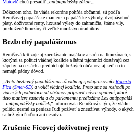
Matovič
chcú presadiť „
antipapalášsky zákon
„.
Dôkazom toho, že vláda rekordne pohŕda občanmi, sú podľa
Remišovej papalášske maniere a papalášske výhody, dvojnásobné
platy, doživotné renty, luxusné výlety do zahraničia, štátne vily,
predražené limuzíny či veľké množstvo úradníkov.
Bezbrehý papalášizmus
Remišová kritizuje aj zneužívanie majákov a sirén na limuzínach, s
ktorými sa politici vládnej koalície a štátni tajomníci dostávajú cez
zápchy na cestách a predbiehajú bežných občanov, aj keď na to
nemajú pádny dôvod.
„
Tento bezbrehý papalášizmus už vidia aj spolupracovníci
Roberta
Fica
(
Smer-SD
) a voliči vládnej koalície. Preto sme sa rozhodli po
viacerých podnetoch od občanov pripraviť návrh opatrení, ktoré
tieto maniere zastavia a do parlamentu predložíme Lex antipapaláš
– antipapalášsky balíček
,“ informovala Remišová s tým, že vládni
politici nesmú za peniaze ľudí požívať a zneužívať výhody, o akých
sa bežným ľuďom ani nesníva.
Zrušenie Ficovej doživotnej renty