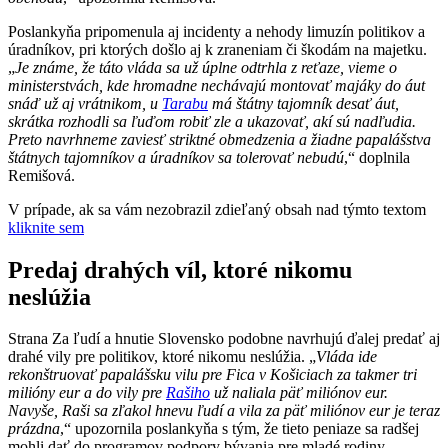
Poslankyňa pripomenula aj incidenty a nehody limuzín politikov a
úradníkov, pri ktorých došlo aj k zraneniam či škodám na majetku.
„
Je známe, že táto vláda sa už úplne odtrhla z reťaze, vieme o
ministerstvách, kde hromadne nechávajú montovať majáky do áut
snáď už aj vrátnikom, u
Tarabu
má štátny tajomník desať áut,
skrátka rozhodli sa ľuďom robiť zle a ukazovať, akí sú nadľudia.
Preto navrhneme zaviesť striktné obmedzenia a žiadne papalášstva
štátnych tajomníkov a úradníkov sa tolerovať nebudú
,“ doplnila
Remišová.
V prípade, ak sa vám nezobrazil zdieľaný obsah nad týmto textom
kliknite sem
Predaj drahých víl, ktoré nikomu
neslúžia
Strana Za ľudí a hnutie Slovensko podobne navrhujú ďalej predať aj
drahé vily pre politikov, ktoré nikomu neslúžia. „
Vláda ide
rekonštruovať papalášsku vilu pre Fica v Košiciach za takmer tri
milióny eur a do vily pre
Rašiho
už naliala päť miliónov eur.
Navyše, Raši sa zľakol hnevu ľudí a vila za päť miliónov eur je teraz
prázdna
,“ upozornila poslankyňa s tým, že tieto peniaze sa radšej
mohli dať do programov podpory bývania pre mladé rodiny.