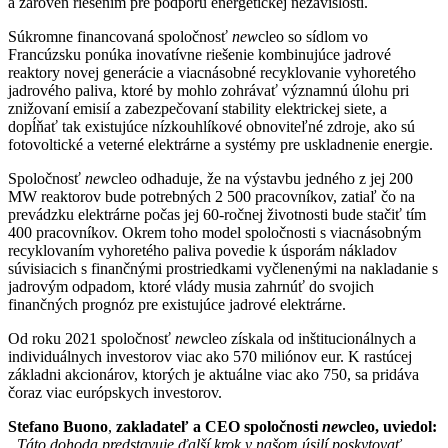
a zároveň riešením pre podporu energetickej nezávislosti.
Súkromne financovaná spoločnosť
new
cleo so sídlom vo
Francúzsku ponúka inovatívne riešenie kombinujúce jadrové
reaktory novej generácie a viacnásobné recyklovanie vyhoretého
jadrového paliva, ktoré by mohlo zohrávať významnú úlohu pri
znižovaní emisií a zabezpečovaní stability elektrickej siete, a
dopĺňať tak existujúce nízkouhlíkové obnoviteľné zdroje, ako sú
fotovoltické a veterné elektrárne a systémy pre uskladnenie energie.
Spoločnosť
new
cleo odhaduje, že na výstavbu jedného z jej 200
MW reaktorov bude potrebných 2 500 pracovníkov, zatiaľ čo na
prevádzku elektrárne počas jej 60-ročnej životnosti bude stačiť tím
400 pracovníkov. Okrem toho model spoločnosti s viacnásobným
recyklovaním vyhoretého paliva povedie k úsporám nákladov
súvisiacich s finančnými prostriedkami vyčlenenými na nakladanie s
jadrovým odpadom, ktoré vlády musia zahrnúť do svojich
finančných prognóz pre existujúce jadrové elektrárne.
Od roku 2021 spoločnosť
new
cleo získala od inštitucionálnych a
individuálnych investorov viac ako 570 miliónov eur. K rastúcej
základni akcionárov, ktorých je aktuálne viac ako 750, sa pridáva
čoraz viac európskych investorov.
Stefano Buono
,
zakladateľ a CEO spoločnosti
new
cleo, uviedol:
„Táto dohoda predstavuje ďalší krok v našom úsilí poskytovať