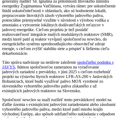
generálny riaditeľ SE Ignalina za prítomnosti litovského ministra
energetiky Žygimantasa Vaičiūnasa, vytvára rámec pre uskutočnenie
štúdií uskutočniteľnosti v oblastiach, ako sú hodnotenie lokalít,
prepracovanie litovských zásob vyhoretého jadrového paliva,
potenciálne priemyselné využitie v súvislosti s výrobou vodíka a
amoniaku a vytvorenie lokálnych dodávateľských reťazcov v
jadrovej energetike. Cieľom projektu je tiež posúdiť
realizovateľnosť integrácie malých modulárnych reaktorov (SMR),
medzi ktoré patrí aj reaktor vyvíjaný spoločnosťou
new
cleo, do
energetického systému uprednostňujúceho obnoviteľné zdroje
energie, s cieľom zvýšiť stabilitu siete a prispieť k širšiemu cieľu
dekarbonizácie.
Táto správa nadväzuje na nedávne založenie
spoločného podniku s
JAVYS
, štátnou spoločnosťou zameranou na vyraďovanie
jadrových zariadení z prevádzky, v júni 2025 s cieľom rozbehnúť
projekt na výstavbu štyroch reaktorov LFR-AS-200 v Jaslovských
Bohuniciach, ktoré budú využívať palivo MOX vyrobené zo
slovenského vyhoretého jadrového paliva získaného z už
existujúcich jadrových reaktorov na Slovensku.
Spoločnosť
new
cleo sa snaží rozšíriť tento prevádzkový model na
ďalšie územia s existujúcimi jadrovými zariadeniami alebo zásobami
vyhoretého jadrového paliva, medzi ktoré patrí mnoho krajín
východnej Európy, ako spôsob udržateľného nakladania s odpadom