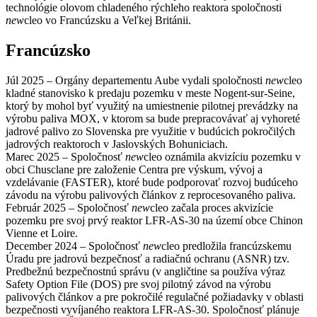
technológie olovom chladeného rýchleho reaktora spoločnosti
new
cleo vo Francúzsku a Veľkej Británii.
Francúzsko
Júl 2025 – Orgány departementu Aube vydali spoločnosti
new
cleo
kladné stanovisko k predaju pozemku v meste Nogent-sur-Seine,
ktorý by mohol byť využitý na umiestnenie pilotnej prevádzky na
výrobu paliva MOX, v ktorom sa bude prepracovávať aj vyhoreté
jadrové palivo zo Slovenska pre využitie v budúcich pokročilých
jadrových reaktoroch v Jaslovských Bohuniciach.
Marec 2025 – Spoločnosť
new
cleo oznámila akvizíciu pozemku v
obci Chusclane pre založenie Centra pre výskum, vývoj a
vzdelávanie (FASTER), ktoré bude podporovať rozvoj budúceho
závodu na výrobu palivových článkov z reprocesovaného paliva.
Február 2025 – Spoločnosť
new
cleo začala proces akvizície
pozemku pre svoj prvý reaktor LFR-AS-30 na území obce Chinon
Vienne et Loire.
December 2024 – Spoločnosť
new
cleo predložila francúzskemu
Úradu pre jadrovú bezpečnosť a radiačnú ochranu (ASNR) tzv.
Predbežnú bezpečnostnú správu (v angličtine sa používa výraz
Safety Option File (DOS) pre svoj pilotný závod na výrobu
palivových článkov a pre pokročilé regulačné požiadavky v oblasti
bezpečnosti vyvíjaného reaktora LFR-AS-30. Spoločnosť plánuje