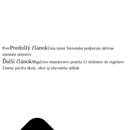
Predošlý článok
Prev
Únia miest Slovenska podporuje aktívne
starnutie seniorov
Ďalší článok
Migaľovo ministerstvo posiela 23 miliónov do regiónov:
Zmeny pocítia školy, obce aj obyvatelia sídlisk