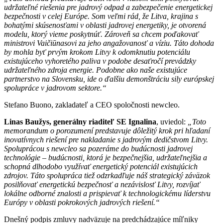
udržateľné riešenia pre jadrový odpad a zabezpečenie energetickej
bezpečnosti v celej Európe. Som veľmi rád, že Litva, krajina s
bohatými skúsenosťami v oblasti jadrovej energetiky, je otvorená
modelu, ktorý vieme poskytnúť. Zároveň sa chcem poďakovať
ministrovi Vaičiūnasovi za jeho angažovanosť a víziu. Táto dohoda
by mohla byť prvým krokom Litvy k odomknutiu potenciálu
existujúceho vyhoretého paliva v podobe desaťročí prevádzky
udržateľného zdroja energie. Podobne ako naše existujúce
partnerstvo na Slovensku, ide o ďalšiu demonštráciu sily európskej
spolupráce v jadrovom sektore.“
Stefano Buono, zakladateľ a CEO spoločnosti newcleo.
Linas Baužys, generálny riaditeľ SE Ignalina
, uviedol:
„Toto
memorandum o porozumení predstavuje dôležitý krok pri hľadaní
inovatívnych riešení pre nakladanie s jadrovým dedičstvom Litvy.
Spoluprácou s newcleo sa pozeráme do budúcnosti jadrovej
technológie – budúcnosti, ktorá je bezpečnejšia, udržateľnejšia a
schopná dlhodobo využívať energetický potenciál existujúcich
zdrojov. Táto spolupráca tiež odzrkadľuje náš strategický záväzok
posilňovať energetickú bezpečnosť a nezávislosť Litvy, rozvíjať
lokálne odborné znalosti a prispievať k technologickému líderstvu
Európy v oblasti pokrokových jadrových riešení.“
Dnešný podpis zmluvy nadväzuje na predchádzajúce míľniky