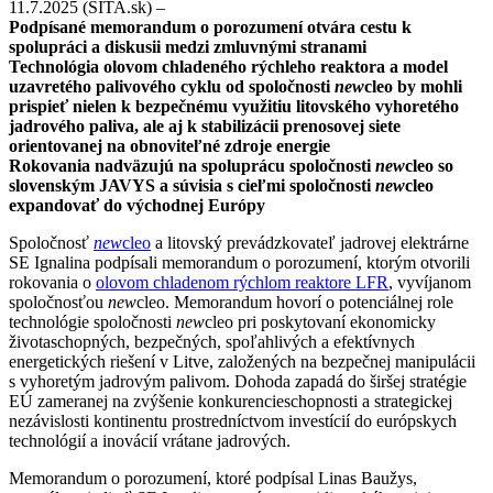
11.7.2025 (SITA.sk) –
Podpísané memorandum o porozumení otvára cestu k
spolupráci a diskusii medzi zmluvnými stranami
Technológia olovom chladeného rýchleho reaktora a model
uzavretého palivového cyklu od spoločnosti
new
cleo by mohli
prispieť nielen k bezpečnému využitiu litovského vyhoretého
jadrového paliva, ale aj k stabilizácii prenosovej siete
orientovanej na obnoviteľné zdroje energie
Rokovania nadväzujú na spoluprácu spoločnosti
new
cleo so
slovenským JAVYS a súvisia s cieľmi spoločnosti
new
cleo
expandovať do východnej Európy
Spoločnosť
new
cleo
a litovský prevádzkovateľ jadrovej elektrárne
SE Ignalina podpísali memorandum o porozumení, ktorým otvorili
rokovania o
olovom chladenom rýchlom reaktore LFR
, vyvíjanom
spoločnosťou
new
cleo. Memorandum hovorí o potenciálnej role
technológie spoločnosti
new
cleo pri poskytovaní ekonomicky
životaschopných, bezpečných, spoľahlivých a efektívnych
energetických riešení v Litve, založených na bezpečnej manipulácii
s vyhoretým jadrovým palivom. Dohoda zapadá do širšej stratégie
EÚ zameranej na zvýšenie konkurencieschopnosti a strategickej
nezávislosti kontinentu prostredníctvom investícií do európskych
technológií a inovácií vrátane jadrových.
Memorandum o porozumení, ktoré podpísal Linas Baužys,