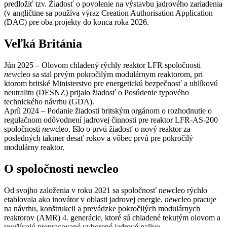
predložiť tzv. Žiadosť o povolenie na výstavbu jadrového zariadenia
(v angličtine sa používa výraz Creation Authorisation Application
(DAC) pre oba projekty do konca roka 2026.
Veľká Británia
Jún 2025 – Olovom chladený rýchly reaktor LFR spoločnosti
new
cleo sa stal prvým pokročilým modulárnym reaktorom, pri
ktorom britské Ministerstvo pre energetickú bezpečnosť a uhlíkovú
neutralitu (DESNZ) prijalo žiadosť o Posúdenie typového
technického návrhu (GDA).
Apríl 2024 – Podanie žiadosti britským orgánom o rozhodnutie o
regulačnom odôvodnení jadrovej činnosti pre reaktor LFR-AS-200
spoločnosti
new
cleo. Išlo o prvú žiadosť o nový reaktor za
posledných takmer desať rokov a vôbec prvú pre pokročilý
modulárny reaktor.
O spoločnosti newcleo
Od svojho založenia v roku 2021 sa spoločnosť
new
cleo rýchlo
etablovala ako inovátor v oblasti jadrovej energie.
new
cleo pracuje
na návrhu, konštrukcii a prevádzke pokročilých modulárnych
reaktorov (AMR) 4. generácie, ktoré sú chladené tekutým olovom a
využívajú prepracované vyhorené jadrové palivo.