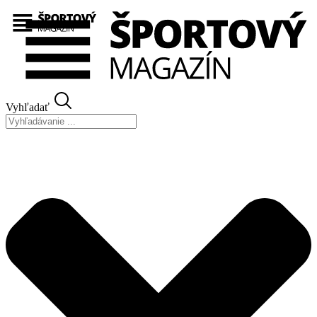
Preskočiť
na
obsah
Vyhľadať