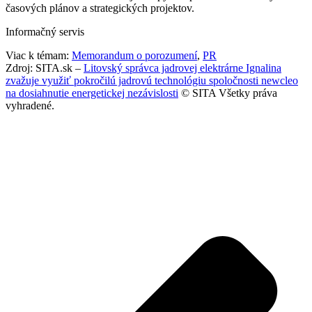
časových plánov a strategických projektov.
Informačný servis
Viac k témam:
Memorandum o porozumení
,
PR
Zdroj: SITA.sk –
Litovský správca jadrovej elektrárne Ignalina
zvažuje využiť pokročilú jadrovú technológiu spoločnosti newcleo
na dosiahnutie energetickej nezávislosti
© SITA Všetky práva
vyhradené.