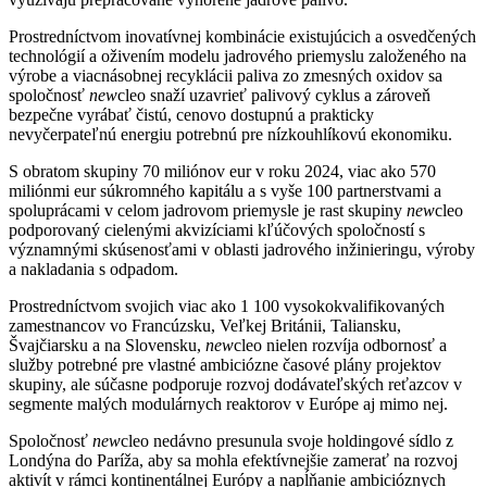
Prostredníctvom inovatívnej kombinácie existujúcich a osvedčených
technológií a oživením modelu jadrového priemyslu založeného na
výrobe a viacnásobnej recyklácii paliva zo zmesných oxidov sa
spoločnosť
new
cleo snaží uzavrieť palivový cyklus a zároveň
bezpečne vyrábať čistú, cenovo dostupnú a prakticky
nevyčerpateľnú energiu potrebnú pre nízkouhlíkovú ekonomiku.
S obratom skupiny 70 miliónov eur v roku 2024, viac ako 570
miliónmi eur súkromného kapitálu a s vyše 100 partnerstvami a
spoluprácami v celom jadrovom priemysle je rast skupiny
new
cleo
podporovaný cielenými akvizíciami kľúčových spoločností s
významnými skúsenosťami v oblasti jadrového inžinieringu, výroby
a nakladania s odpadom.
Prostredníctvom svojich viac ako 1 100 vysokokvalifikovaných
zamestnancov vo Francúzsku, Veľkej Británii, Taliansku,
Švajčiarsku a na Slovensku,
new
cleo nielen rozvíja odbornosť a
služby potrebné pre vlastné ambiciózne časové plány projektov
skupiny, ale súčasne podporuje rozvoj dodávateľských reťazcov v
segmente malých modulárnych reaktorov v Európe aj mimo nej.
Spoločnosť
new
cleo nedávno presunula svoje holdingové sídlo z
Londýna do Paríža, aby sa mohla efektívnejšie zamerať na rozvoj
aktivít v rámci kontinentálnej Európy a napĺňanie ambicióznych