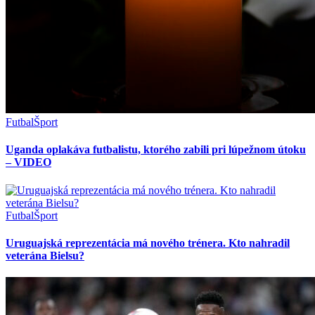
Futbal
Šport
Uganda oplakáva futbalistu, ktorého zabili pri lúpežnom útoku
– VIDEO
Futbal
Šport
Uruguajská reprezentácia má nového trénera. Kto nahradil
veterána Bielsu?