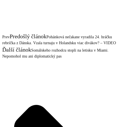
Predošlý článok
Prev
Pohánková nečakane vyradila 24. hráčku
rebríčka z Dánska. Vzala turnaju v Holandsku viac divákov? – VIDEO
Ďalší článok
Somálskeho rozhodcu stopli na letisku v Miami.
Nepomohol mu ani diplomatický pas