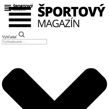
Preskočiť
na
obsah
Vyhľadať