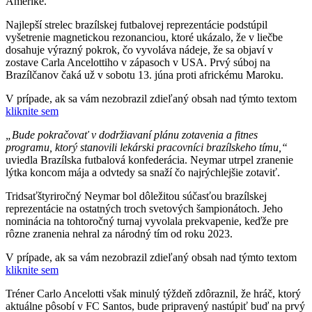
Amerike.
Najlepší strelec brazílskej futbalovej reprezentácie podstúpil
vyšetrenie magnetickou rezonanciou, ktoré ukázalo, že v liečbe
dosahuje výrazný pokrok, čo vyvoláva nádeje, že sa objaví v
zostave Carla Ancelottiho v zápasoch v USA. Prvý súboj na
Brazílčanov čaká už v sobotu 13. júna proti africkému Maroku.
V prípade, ak sa vám nezobrazil zdieľaný obsah nad týmto textom
kliknite sem
„Bude pokračovať v dodržiavaní plánu zotavenia a fitnes
programu, ktorý stanovili lekárski pracovníci brazílskeho tímu,“
uviedla Brazílska futbalová konfederácia. Neymar utrpel zranenie
lýtka koncom mája a odvtedy sa snaží čo najrýchlejšie zotaviť.
Tridsaťštyriročný Neymar bol dôležitou súčasťou brazílskej
reprezentácie na ostatných troch svetových šampionátoch. Jeho
nominácia na tohtoročný turnaj vyvolala prekvapenie, keďže pre
rôzne zranenia nehral za národný tím od roku 2023.
V prípade, ak sa vám nezobrazil zdieľaný obsah nad týmto textom
kliknite sem
Tréner Carlo Ancelotti však minulý týždeň zdôraznil, že hráč, ktorý
aktuálne pôsobí v FC Santos, bude pripravený nastúpiť buď na prvý