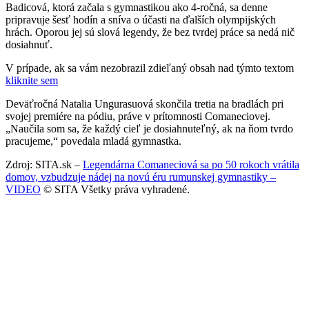
Badicová, ktorá začala s gymnastikou ako 4-ročná, sa denne
pripravuje šesť hodín a sníva o účasti na ďalších olympijských
hrách. Oporou jej sú slová legendy, že bez tvrdej práce sa nedá nič
dosiahnuť.
V prípade, ak sa vám nezobrazil zdieľaný obsah nad týmto textom
kliknite sem
Deväťročná Natalia Ungurasuová skončila tretia na bradlách pri
svojej premiére na pódiu, práve v prítomnosti Comaneciovej.
„Naučila som sa, že každý cieľ je dosiahnuteľný, ak na ňom tvrdo
pracujeme,“ povedala mladá gymnastka.
Zdroj: SITA.sk –
Legendárna Comaneciová sa po 50 rokoch vrátila
domov, vzbudzuje nádej na novú éru rumunskej gymnastiky –
VIDEO
© SITA Všetky práva vyhradené.