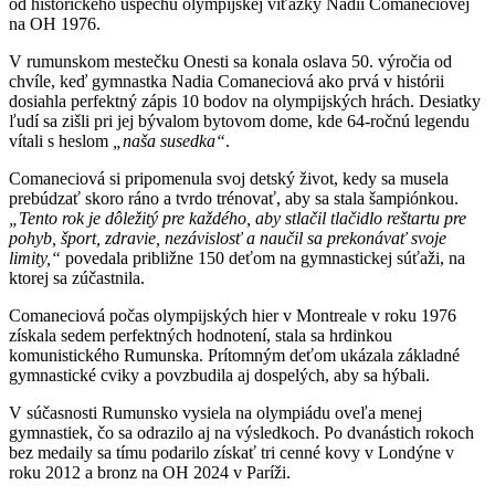
od historického úspechu olympijskej víťazky Nadii Comaneciovej
na OH 1976.
V rumunskom mestečku Onesti sa konala oslava 50. výročia od
chvíle, keď gymnastka Nadia Comaneciová ako prvá v histórii
dosiahla perfektný zápis 10 bodov na olympijských hrách. Desiatky
ľudí sa zišli pri jej bývalom bytovom dome, kde 64-ročnú legendu
vítali s heslom
„naša susedka“
.
Comaneciová si pripomenula svoj detský život, kedy sa musela
prebúdzať skoro ráno a tvrdo trénovať, aby sa stala šampiónkou.
„Tento rok je dôležitý pre každého, aby stlačil tlačidlo reštartu pre
pohyb, šport, zdravie, nezávislosť a naučil sa prekonávať svoje
limity,“
povedala približne 150 deťom na gymnastickej súťaži, na
ktorej sa zúčastnila.
Comaneciová počas olympijských hier v Montreale v roku 1976
získala sedem perfektných hodnotení, stala sa hrdinkou
komunistického Rumunska. Prítomným deťom ukázala základné
gymnastické cviky a povzbudila aj dospelých, aby sa hýbali.
V súčasnosti Rumunsko vysiela na olympiádu oveľa menej
gymnastiek, čo sa odrazilo aj na výsledkoch. Po dvanástich rokoch
bez medaily sa tímu podarilo získať tri cenné kovy v Londýne v
roku 2012 a bronz na OH 2024 v Paríži.