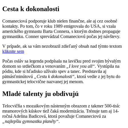
Cesta k dokonalosti
Comaneciová podporuje klub nielen finančne, ale aj cez osobné
kontakty. Po tom, čo v roku 1989 emigrovala do USA, si vzala
amerického gymnastu Barta Connera, s ktorým dodnes propaguje
gymnastiku. Conner sprevádzal Comaneciovú počas jej návštevy.
V prípade, ak sa vám nezobrazil zdieľaný obsah nad týmto textom
kliknite sem
Počas osláv sa legenda podpísala na lavičku pred svojim bývalým
domom so srdiečkom a venovaním
„I love you all“
. Vystúpila na
pódiu, kde si hľadisko užívalo spev a tanec. Predstavila aj
pätnásťminútovú
„Cestu k dokonalosti“
, ktorá vedie z jej bytu do
gymnastickej telocvične nazvanej jej menom.
Mladé talenty ju obdivujú
Telocvičňa s mozaikovým nástenným obrazom z takmer 500-tisíc
mramorových kúskov tiež čaká modernizácia. Trénuje tam aj 14-
ročná Adelina Badicová, ktorá považuje Comaneciovú za
„najlepšiu gymnastku planéty“
.