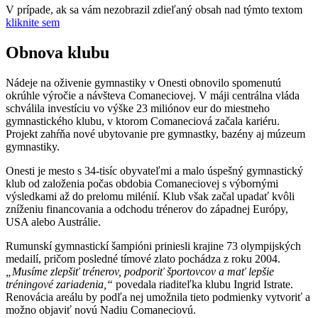
V prípade, ak sa vám nezobrazil zdieľaný obsah nad týmto textom
kliknite sem
Obnova klubu
Nádeje na oživenie gymnastiky v Onesti obnovilo spomenutú
okrúhle výročie a návšteva Comaneciovej. V máji centrálna vláda
schválila investíciu vo výške 23 miliónov eur do miestneho
gymnastického klubu, v ktorom Comaneciová začala kariéru.
Projekt zahŕňa nové ubytovanie pre gymnastky, bazény aj múzeum
gymnastiky.
Onesti je mesto s 34-tisíc obyvateľmi a malo úspešný gymnastický
klub od založenia počas obdobia Comaneciovej s výbornými
výsledkami až do prelomu milénií. Klub však začal upadať kvôli
zníženiu financovania a odchodu trénerov do západnej Európy,
USA alebo Austrálie.
Rumunskí gymnastickí šampióni priniesli krajine 73 olympijských
medailí, pričom posledné tímové zlato pochádza z roku 2004.
„Musíme zlepšiť trénerov, podporiť športovcov a mať lepšie
tréningové zariadenia,“
povedala riaditeľka klubu Ingrid Istrate.
Renovácia areálu by podľa nej umožnila tieto podmienky vytvoriť a
možno objaviť novú Nadiu Comaneciovú.