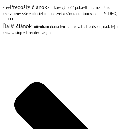
Predošlý článok
Prev
Slafkovský opäť pobavil internet. Jeho
prekvapený výraz obletel online svet a sám sa na tom smeje – VIDEO,
FOTO
Ďalší článok
Tottenham doma len remizoval s Leedsom, naďalej mu
hrozí zostup z Premier League