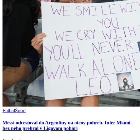
Futbal
Šport
Messi odcestoval do Argentíny na otcov pohreb. Inter Miami
bez neho prehral v Ligovom pohári