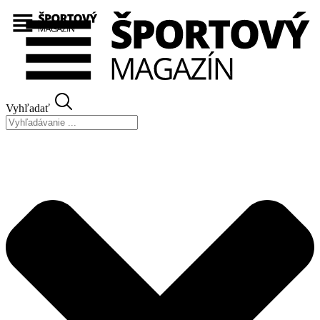
Preskočiť
na
obsah
Vyhľadať