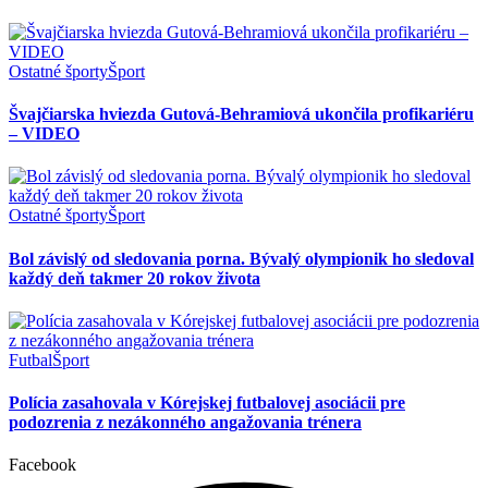
Ostatné športy
Šport
Švajčiarska hviezda Gutová-Behramiová ukončila profikariéru
– VIDEO
Ostatné športy
Šport
Bol závislý od sledovania porna. Bývalý olympionik ho sledoval
každý deň takmer 20 rokov života
Futbal
Šport
Polícia zasahovala v Kórejskej futbalovej asociácii pre
podozrenia z nezákonného angažovania trénera
Facebook