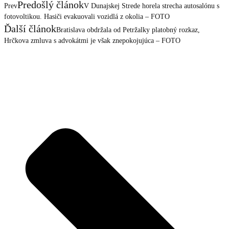
Predošlý článok
Prev
V Dunajskej Strede horela strecha autosalónu s
fotovoltikou. Hasiči evakuovali vozidlá z okolia – FOTO
Ďalší článok
Bratislava obdržala od Petržalky platobný rozkaz,
Hrčkova zmluva s advokátmi je však znepokojujúca – FOTO