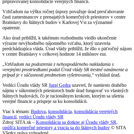
pripravovanej konsolidácie verejných financií.
Vzhľadom na výšku ročnej úspory považuje úrad presťahovanie
časti zamestnancov z prenajatých komerčných priestorov v centre
Bratislavy do štátnych budov v Karlovej Vsi za významné
opatrenie.
Ako úrad priblížil, k takémuto rozhodnutiu viedlo ukončenie
výrazne nevýhodného nájomného vzťahu, ktorý uzavrela
predchádzajúca vláda. Úrad vlády priblížil, že išlo o päťročný nájom
v centre Bratislavy v celkovej hodnote 14 miliónov eur.
„
Vzhľadom na podozrenia z nehospodárneho nakladania s
verejnými prostriedkami podal Úrad vlády SR trestné oznámenie a
prípad je v súčasnosti predmetom vyšetrovania,
“ vyhlásil úrad.
Vedúci Úradu vlády SR
Juraj Gedra
uzavrel, že namiesto drahého
nájmu v súkromných priestoroch bude úrad fungovať vo vlastných
štátnych budovách, čo je racionálnym krokom, ktorým sa ušetria
verejné financie a prispeje sa ku konsolidácii.
Viac k témam:
Budova
,
konsolidácia
,
konsolidácia verejných
financií
,
vedúci Úradu vlády SR
Zdroj: SITA.sk –
Konsolidácia sa dotkne aj Úradu vlády SR,
opúšťa komerčné priestory a vracia sa do štátnych budov
© SITA
Všetky práva vyhradené.