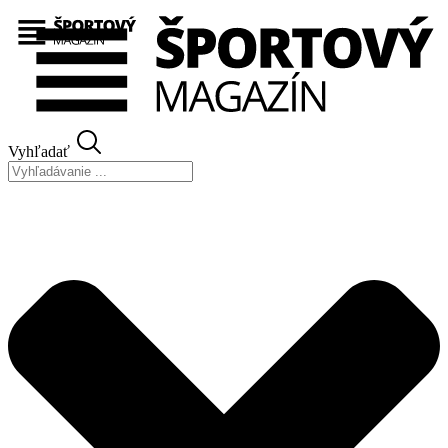
Preskočiť
na
obsah
Vyhľadať