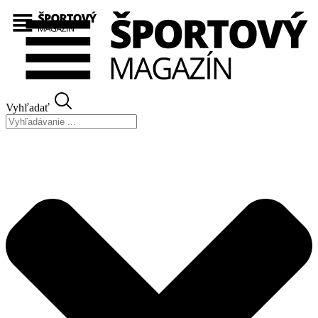
Preskočiť
na
obsah
Vyhľadať