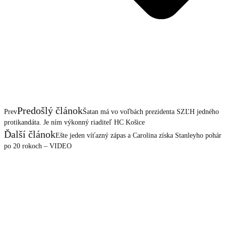
Predošlý článok
Prev
Šatan má vo voľbách prezidenta SZĽH jedného
protikandáta. Je ním výkonný riaditeľ HC Košice
Ďalší článok
Ešte jeden víťazný zápas a Carolina získa Stanleyho pohár
po 20 rokoch – VIDEO