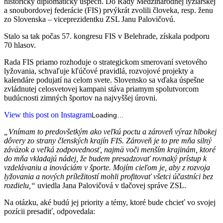
historický diplomatický úspech. Do Rady Medzinárodnej lyžiarskej
a snoubordovej federácie (FIS) prvýkrát zvolili človeka, resp. ženu
zo Slovenska – viceprezidentku ZSL Janu Palovičovú.
Stalo sa tak počas 57. kongresu FIS v Belehrade, získala podporu
70 hlasov.
Rada FIS priamo rozhoduje o strategickom smerovaní svetového
lyžovania, schvaľuje kľúčové pravidlá, rozvojové projekty a
kalendáre podujatí na celom svete. Slovensko sa vďaka úspešne
zvládnutej celosvetovej kampani stáva priamym spolutvorcom
budúcnosti zimných športov na najvyššej úrovni.
View this post on Instagram
Loading…
„Vnímam to predovšetkým ako veľkú poctu a zároveň výraz hlbokej
dôvery zo strany členských krajín FIS. Zároveň je to pre mňa silný
záväzok a veľká zodpovednosť, najmä voči menším krajinám, ktoré
do mňa vkladajú nádej, že budem presadzovať rovnaký prístup k
vzdelávaniu a inováciám v športe. Mojím cieľom je, aby z rozvoja
lyžovania a nových príležitostí mohli profitovať všetci účastníci bez
rozdielu,“
uviedla Jana Palovičová v tlačovej správe ZSL.
Na otázku, aké budú jej priority a témy, ktoré bude chcieť vo svojej
pozícii presadiť, odpovedala: