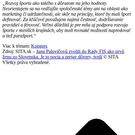
„Rozvoj športu ako takého s dôrazom na jeho hodnoty.
Neorientujem sa na vedľajšie spoločenské témy ani na oblasti ako
marketing či udržateľnosti, ale skôr na princípy, ktoré by mali šport
definovať. Za kľúčové považujem najmä čestnosť, dodržiavanie
pravidiel a férovosť. Veľmi dôležitá je pre mňa aj podpora rozvoja
športu v menších krajinách, aby mali rovnaké možnosti napredovať
a tiež parašport.“
Viac k témam:
Kongres
Zdroj: SITA.sk –
Janu Palovičovú zvolili do Rady FIS ako prvú
ženu zo Slovenska. Je to pocta a prejav dôvery, tvrdí
© SITA
Všetky práva vyhradené.