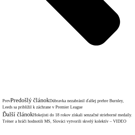
Predošlý článok
Prev
Dúbravka nezabránil ďalšej prehre Burnley,
Leeds sa priblížil k záchrane v Premier League
Ďalší článok
Hokejisti do 18 rokov získali senzačné strieborné medaily.
Tréner a hráči hodnotili MS, Slováci vytvorili skvelý kolektív – VIDEO