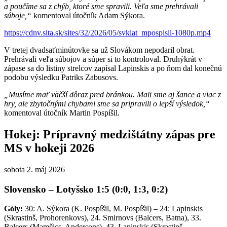
a poučíme sa z chýb, ktoré sme spravili. Veľa sme prehrávali
súboje,“
komentoval útočník Adam Sýkora.
https://cdnv.sita.sk/sites/32/2026/05/svklat_mpospisil-1080p.mp4
V tretej dvadsaťminútovke sa už Slovákom nepodaril obrat.
Prehrávali veľa súbojov a súper si to kontroloval. Druhýkrát v
zápase sa do listiny strelcov zapísal Lapinskis a po ňom dal konečnú
podobu výsledku Patriks Zabusovs.
„Musíme mať väčší dôraz pred bránkou. Mali sme aj šance a viac z
hry, ale zbytočnými chybami sme sa pripravili o lepší výsledok,“
komentoval útočník Martin Pospíšil.
Hokej: Prípravný medzištátny zápas pre
MS v hokeji 2026
sobota 2. máj 2026
Slovensko – Lotyšsko 1:5 (0:0, 1:3, 0:2)
Góly:
30: A. Sýkora (K. Pospíšil, M. Pospíšil) – 24: Lapinskis
(Skrastinš, Prohorenkovs), 24. Smirnovs (Balcers, Batna), 33.
Balcers (Mamčics, Andersons), 43. Lapinskis (Skrastinš,