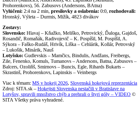
Prohorenkovs), 56. Zabusovs (Andersons, BAtna)
Vylúčení:
2:4 na 2 min,
presilovky a oslabenia:
0:0,
rozhodovali:
Hronský, Výleta – Durmis, Mižík, 4823 divákov
Zostavy:
Slovensko:
Hlavaj – Kňažko, Meliško, Petrovický, Ďaloga, Gajdoš,
Rosandič, Romaňák, Radivojevič – K. Pospíšil, M. Pospíšil, A.
Sýkora – Faško-Rudáš, Hrivík, Liška – Cehlárik, Kollár, Petrovský
– Lukošik, Minárik, Nauš
Lotyšsko:
Gudlevskis – Mamčics, Bindulis, Andžans, Freibergs,
Zile, Fenenko, Komuls, Tumanovs – Andersons, Batna, Zabusovs –
Balcers, Ozoliňš, Smirnovs – Buncis, Egle, Rihards Bukarts –
Skrastinš, Prohorenkovs, Lapinskis – Veinbergs
Viac k témam:
MS v hokeji 2026
,
Slovenská hokejová reprezentácia
Zdroj: SITA.sk –
Hokejisti Slovenska nestačili v Bratislave na
Lotyšov, spravili množstvo chýb a prehrali o štyri góly – VIDEO
©
SITA Všetky práva vyhradené.