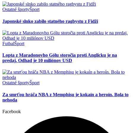
Ostatné športy
Šport
Japonské slnko zabilo statného ragbystu z Fidži
Futbal
Šport
Lopta z Maradonovho Gólu storočia proti Anglicku je na
predaj. Odhad je 10 miliónov USD
Ostatné športy
Šport
Za smrťou hráča NBA z Memphisu je kokaín a heroín. Bola to
nehoda
Facebook