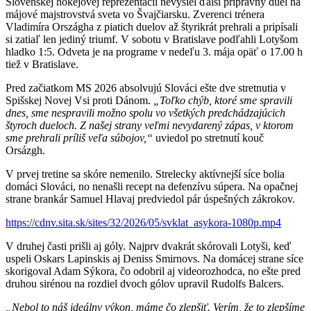
Slovenskej hokejovej reprezentácii nevyšiel ďalší prípravný duel na
májové majstrovstvá sveta vo Švajčiarsku. Zverenci trénera
Vladimíra Országha z piatich duelov až štyrikrát prehrali a pripísali
si zatiaľ len jediný triumf. V sobotu v Bratislave podľahli Lotyšom
hladko 1:5. Odveta je na programe v nedeľu 3. mája opäť o 17.00 h
tiež v Bratislave.
Pred začiatkom MS 2026 absolvujú Slováci ešte dve stretnutia v
Spišskej Novej Vsi proti Dánom.
„Toľko chýb, ktoré sme spravili
dnes, sme nespravili možno spolu vo všetkých predchádzajúcich
štyroch dueloch. Z našej strany veľmi nevydarený zápas, v ktorom
sme prehrali príliš veľa súbojov,“
uviedol po stretnutí kouč
Orsázgh.
V prvej tretine sa skóre nemenilo. Strelecky aktívnejší síce bolia
domáci Slováci, no nenašli recept na defenzívu súpera. Na opačnej
strane brankár Samuel Hlavaj predviedol pár úspešných zákrokov.
https://cdnv.sita.sk/sites/32/2026/05/svklat_asykora-1080p.mp4
V druhej časti prišli aj góly. Najprv dvakrát skórovali Lotyši, keď
uspeli Oskars Lapinskis aj Deniss Smirnovs. Na domácej strane síce
skorigoval Adam Sýkora, čo odobril aj videorozhodca, no ešte pred
druhou sirénou na rozdiel dvoch gólov upravil Rudolfs Balcers.
„Nebol to náš ideálny výkon, máme čo zlepšiť. Verím, že to zlepšíme