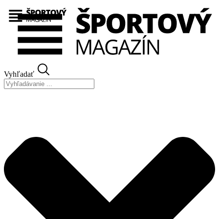
Preskočiť
na
obsah
Vyhľadať