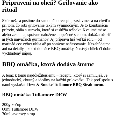
Pripravení na oheň? Grilovanie ako
rituál
Skôr než sa pustíme do samotného receptu, zastavme sa na chvíľu
pri tom, čo robí grilovanie takým výnimočným. Je to kombinácia
prírody, ohňa a surovín, ktoré si zaslúžia rešpekt. Kvalitné mäso
alebo zelenina, správne naložené a opečené s citom, dokážu očariť
aj tých najväčších gurmánov. Aj príprava hrá veľkú rolu – od
marinád cez výber uhlia až po správne načasovanie. Nezabúdajme
ani na detaily, ako sú domáce BBQ omáčky, čerstvý chlieb či dobre
vychladený nápoj.
BBQ omáčka, ktorá dodáva šmrnc
A teraz k tomu najdôležitejšiemu – receptu, ktorý si zamiluješ. Je
jednoduchý, chutný a ideálny na každú grilovačku. Tak poď spolu s
nami vyskúšať
Dew & Smoke Tullamore BBQ Steak menu.
BBQ omáčka Tullamore DEW
200g kečup
60ml Tullamore DEW
30ml javorový sirup