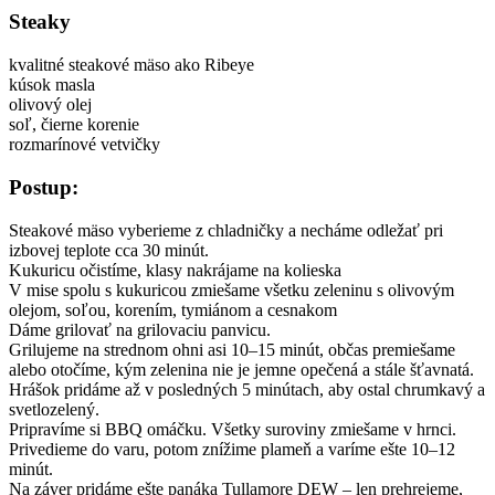
Steaky
kvalitné steakové mäso ako Ribeye
kúsok masla
olivový olej
soľ, čierne korenie
rozmarínové vetvičky
Postup:
Steakové mäso vyberieme z chladničky a necháme odležať pri
izbovej teplote cca 30 minút.
Kukuricu očistíme, klasy nakrájame na kolieska
V mise spolu s kukuricou zmiešame všetku zeleninu s olivovým
olejom, soľou, korením, tymiánom a cesnakom
Dáme grilovať na grilovaciu panvicu.
Grilujeme na strednom ohni asi 10–15 minút, občas premiešame
alebo otočíme, kým zelenina nie je jemne opečená a stále šťavnatá.
Hrášok pridáme až v posledných 5 minútach, aby ostal chrumkavý a
svetlozelený.
Pripravíme si BBQ omáčku. Všetky suroviny zmiešame v hrnci.
Privedieme do varu, potom znížime plameň a varíme ešte 10–12
minút.
Na záver pridáme ešte panáka Tullamore DEW – len prehrejeme,