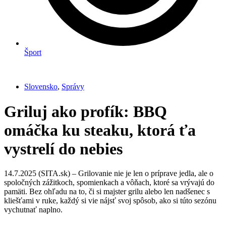
Šport
Slovensko
,
Správy
Griluj ako profík: BBQ
omáčka ku steaku, ktorá ťa
vystrelí do nebies
14.7.2025 (SITA.sk) – Grilovanie nie je len o príprave jedla, ale o
spoločných zážitkoch, spomienkach a vôňach, ktoré sa vrývajú do
pamäti. Bez ohľadu na to, či si majster grilu alebo len nadšenec s
kliešťami v ruke, každý si vie nájsť svoj spôsob, ako si túto sezónu
vychutnať naplno.