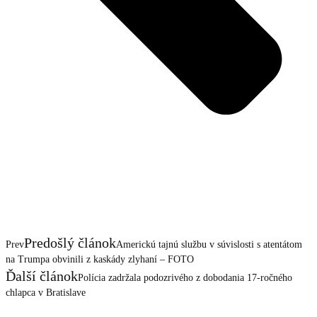
Predošlý článok
Prev
Americkú tajnú službu v súvislosti s atentátom
na Trumpa obvinili z kaskády zlyhaní – FOTO
Ďalší článok
Polícia zadržala podozrivého z dobodania 17-ročného
chlapca v Bratislave