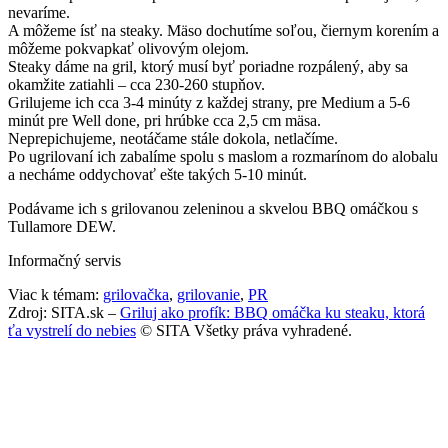
nevaríme.
A môžeme ísť na steaky. Mäso dochutíme soľou, čiernym korením a
môžeme pokvapkať olivovým olejom.
Steaky dáme na gril, ktorý musí byť poriadne rozpálený, aby sa
okamžite zatiahli – cca 230-260 stupňov.
Grilujeme ich cca 3-4 minúty z každej strany, pre Medium a 5-6
minút pre Well done, pri hrúbke cca 2,5 cm mäsa.
Neprepichujeme, neotáčame stále dokola, netlačíme.
Po ugrilovaní ich zabalíme spolu s maslom a rozmarínom do alobalu
a necháme oddychovať ešte takých 5-10 minút.
Podávame ich s grilovanou zeleninou a skvelou BBQ omáčkou s
Tullamore DEW.
Informačný servis
Viac k témam:
grilovačka
,
grilovanie
,
PR
Zdroj: SITA.sk –
Griluj ako profík: BBQ omáčka ku steaku, ktorá
ťa vystrelí do nebies
© SITA Všetky práva vyhradené.