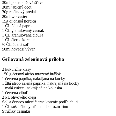
30ml pomarančová šťava
30ml jablčný ocot
30g rajčinový pretlak
20ml worcester
15g dijonská horčica
1 ČL údená paprika
1 ČL granulovaný cesnak
1 ČL granulovaná cibuľa
1 ČL čierne korenie
½ ČL údená soľ
50ml hovädzí vývar
Grilovaná zeleninová príloha
2 kukuričné klasy
150 g čerstvý alebo mrazený hrášok
1 červená paprika, nakrájaná na kocky
1 žltá alebo zelená paprika, nakrájaná na kocky
1 malá cuketa, nakrájaná na kolieska
1 červená cibuľa
2 PL olivového oleja
Soľ a čerstvo mleté čierne korenie podľa chuti
1 ČL sušeného tymiánu alebo rozmarínu
Strúčiky cesnaku