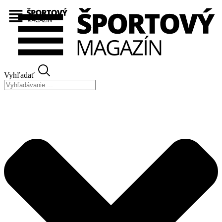
Preskočiť
na
obsah
Vyhľadať