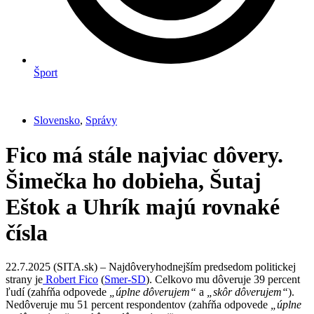
Šport
Slovensko
,
Správy
Fico má stále najviac dôvery.
Šimečka ho dobieha, Šutaj
Eštok a Uhrík majú rovnaké
čísla
22.7.2025 (SITA.sk) – Najdôveryhodnejším predsedom politickej
strany je
Robert Fico
(
Smer-SD
). Celkovo mu dôveruje 39 percent
ľudí (zahŕňa odpovede
„úplne dôverujem“
a
„skôr dôverujem“
).
Nedôveruje mu 51 percent respondentov (zahŕňa odpovede
„úplne