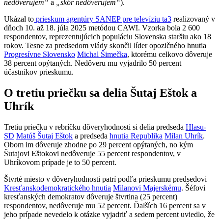
nedôverujem“
a
„skôr nedôverujem“
).
Ukázal to
prieskum agentúry SANEP pre televíziu ta3
realizovaný v
dňoch 10. až 18. júla 2025 metódou CAWI. Vzorka bola 2 600
respondentov, reprezentujúcich populáciu Slovenska staršiu ako 18
rokov. Tesne za predsedom vlády skončil líder opozičného hnutia
Progresívne Slovensko
Michal Šimečka
, ktorému celkovo dôveruje
38 percent opýtaných. Nedôveru mu vyjadrilo 50 percent
účastníkov prieskumu.
O tretiu priečku sa delia Šutaj Eštok a
Uhrík
Tretiu priečku v rebríčku dôveryhodnosti si delia predseda
Hlasu-
SD
Matúš Šutaj Eštok
a predseda
hnutia Republika
Milan Uhrík
.
Obom im dôveruje zhodne po 29 percent opýtaných, no kým
Šutajovi Eštokovi nedôveruje 55 percent respondentov, v
Uhríkovom prípade je to 50 percent.
Štvrté miesto v dôveryhodnosti patrí podľa prieskumu predsedovi
Kresťanskodemokratického hnutia
Milanovi Majerskému
. Šéfovi
kresťanských demokratov dôveruje štvrtina (25 percent)
respondentov, nedôveruje mu 52 percent. Ďalších 16 percent sa v
jeho prípade nevedelo k otázke vyjadriť a sedem percent uviedlo, že