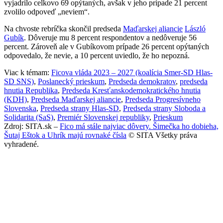
vyjadrilo celkovo 69 opýtaných, avšak v jeho prípade 21 percent
zvolilo odpoveď „neviem“.
Na chvoste rebríčka skončil predseda
Maďarskej aliancie
László
Gubík
. Dôveruje mu 8 percent respondentov a nedôveruje 56
percent. Zároveň ale v Gubíkovom prípade 26 percent opýtaných
odpovedalo, že nevie, a 10 percent uviedlo, že ho nepozná.
Viac k témam:
Ficova vláda 2023 – 2027 (koalícia Smer-SD Hlas-
SD SNS)
,
Poslanecký prieskum
,
Predseda demokratov
,
predseda
hnutia Republika
,
Predseda Kresťanskodemokratického hnutia
(KDH)
,
Predseda Maďarskej aliancie
,
Predseda Progresívneho
Slovenska
,
Predseda strany Hlas-SD
,
Predseda strany Sloboda a
Solidarita (SaS)
,
Premiér Slovenskej republiky
,
Prieskum
Zdroj: SITA.sk –
Fico má stále najviac dôvery. Šimečka ho dobieha,
Šutaj Eštok a Uhrík majú rovnaké čísla
© SITA Všetky práva
vyhradené.