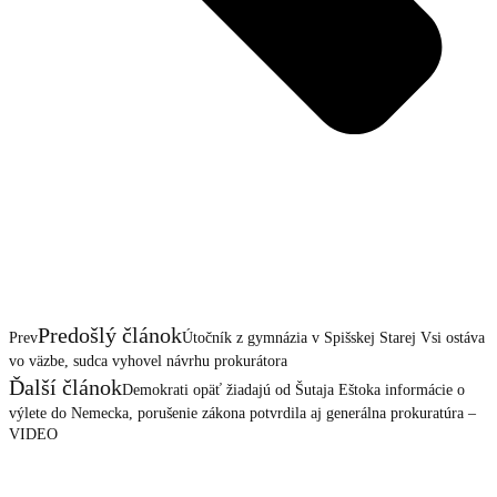
Predošlý článok
Prev
Útočník z gymnázia v Spišskej Starej Vsi ostáva
vo väzbe, sudca vyhovel návrhu prokurátora
Ďalší článok
Demokrati opäť žiadajú od Šutaja Eštoka informácie o
výlete do Nemecka, porušenie zákona potvrdila aj generálna prokuratúra –
VIDEO