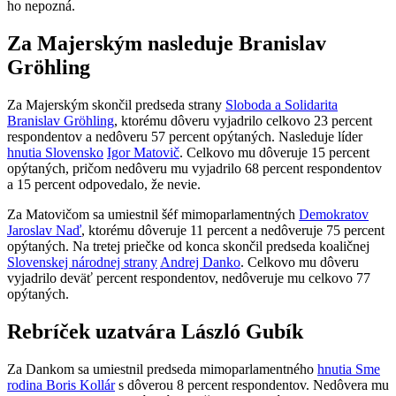
ho nepozná.
Za Majerským nasleduje Branislav
Gröhling
Za Majerským skončil predseda strany
Sloboda a Solidarita
Branislav Gröhling
, ktorému dôveru vyjadrilo celkovo 23 percent
respondentov a nedôveru 57 percent opýtaných. Nasleduje líder
hnutia Slovensko
Igor Matovič
. Celkovo mu dôveruje 15 percent
opýtaných, pričom nedôveru mu vyjadrilo 68 percent respondentov
a 15 percent odpovedalo, že nevie.
Za Matovičom sa umiestnil šéf mimoparlamentných
Demokratov
Jaroslav Naď
, ktorému dôveruje 11 percent a nedôveruje 75 percent
opýtaných. Na tretej priečke od konca skončil predseda koaličnej
Slovenskej národnej strany
Andrej Danko
. Celkovo mu dôveru
vyjadrilo deväť percent respondentov, nedôveruje mu celkovo 77
opýtaných.
Rebríček uzatvára László Gubík
Za Dankom sa umiestnil predseda mimoparlamentného
hnutia Sme
rodina
Boris Kollár
s dôverou 8 percent respondentov. Nedôvera mu