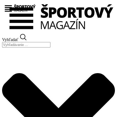
Preskočiť
na
obsah
Vyhľadať