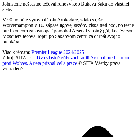
Johnstone nešťastne tečoval rohový kop Bukaya Saku do vlastnej
siete.
V 90. minúte vyrovnal Tolu Arokodare, zdalo sa, že
Wolverhampton v 16. zápase ligovej sezóny získa tretí bod, no tesne
pred koncom zápasu opäť pomohol Arsenal vlastný gól, keď Yerson
Mosquera tečoval loptu po Sakaovom centri za chrbát svojho
brankára.
Viac k témam:
Premier League 2024/2025
Zdroj: SITA.sk –
Dva vlastné góly zachránili Arsenal pred hanbou
proti Wolves, Arteta priznal veľa práce
© SITA Všetky práva
vyhradené.