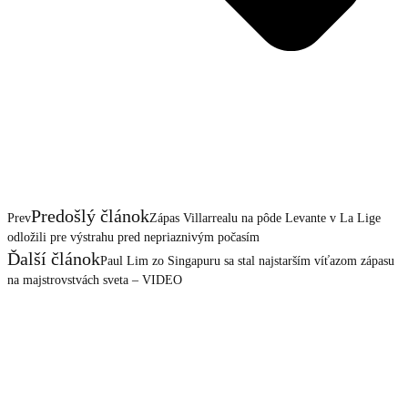
Predošlý článok
Prev
Zápas Villarrealu na pôde Levante v La Lige
odložili pre výstrahu pred nepriaznivým počasím
Ďalší článok
Paul Lim zo Singapuru sa stal najstarším víťazom zápasu
na majstrovstvách sveta – VIDEO