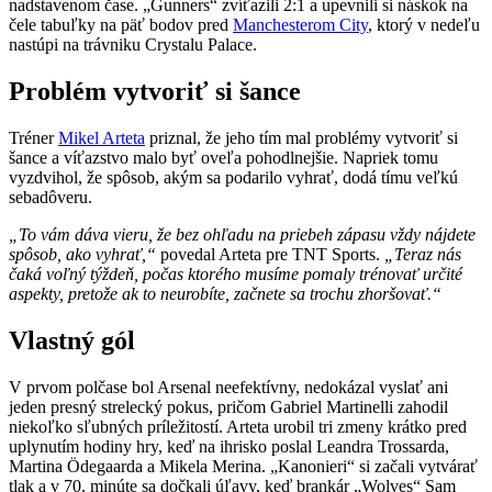
nadstavenom čase. „Gunners“ zvíťazili 2:1 a upevnili si náskok na
čele tabuľky na päť bodov pred
Manchesterom City
, ktorý v nedeľu
nastúpi na trávniku Crystalu Palace.
Problém vytvoriť si šance
Tréner
Mikel Arteta
priznal, že jeho tím mal problémy vytvoriť si
šance a víťazstvo malo byť oveľa pohodlnejšie. Napriek tomu
vyzdvihol, že spôsob, akým sa podarilo vyhrať, dodá tímu veľkú
sebadôveru.
„To vám dáva vieru, že bez ohľadu na priebeh zápasu vždy nájdete
spôsob, ako vyhrať,“
povedal Arteta pre TNT Sports.
„Teraz nás
čaká voľný týždeň, počas ktorého musíme pomaly trénovať určité
aspekty, pretože ak to neurobíte, začnete sa trochu zhoršovať.“
Vlastný gól
V prvom polčase bol Arsenal neefektívny, nedokázal vyslať ani
jeden presný strelecký pokus, pričom Gabriel Martinelli zahodil
niekoľko sľubných príležitostí. Arteta urobil tri zmeny krátko pred
uplynutím hodiny hry, keď na ihrisko poslal Leandra Trossarda,
Martina Ödegaarda a Mikela Merina. „Kanonieri“ si začali vytvárať
tlak a v 70. minúte sa dočkali úľavy, keď brankár „Wolves“ Sam