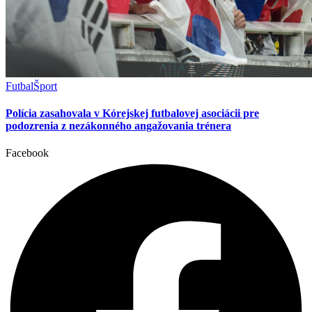
Futbal
Šport
Polícia zasahovala v Kórejskej futbalovej asociácii pre
podozrenia z nezákonného angažovania trénera
Facebook