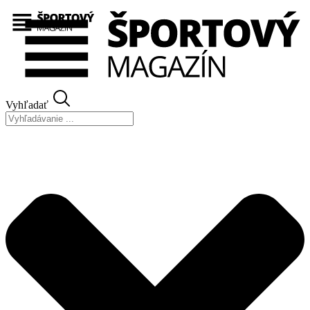
Preskočiť
na
obsah
Vyhľadať