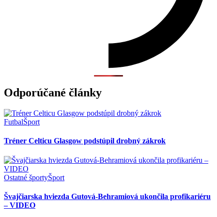
Odporúčané články
Futbal
Šport
Tréner Celticu Glasgow podstúpil drobný zákrok
Ostatné športy
Šport
Švajčiarska hviezda Gutová-Behramiová ukončila profikariéru
– VIDEO