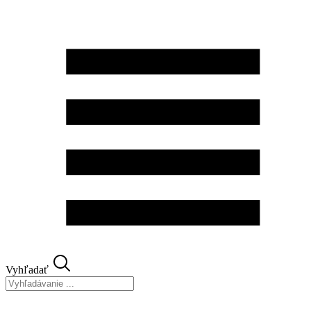
Preskočiť
na
obsah
Vyhľadať