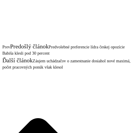
Predošlý článok
Prev
Predvolebné preferencie lídra českej opozície
Babiša klesli pod 30 percent
Ďalší článok
Záujem uchádzačov o zamestnanie dosiahol nové maximá,
počet pracovných ponúk však klesol