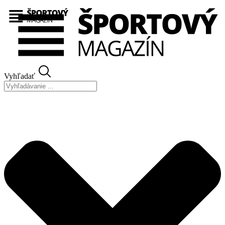
Preskočiť
na
obsah
Vyhľadať