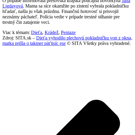
O prípade informovala prešovská krajská policajná hovorkyňa
Jana
Ligdayová
. Mama sa síce okamžite po zistení vybrala pokladničku
hľadať, našla ju však prázdnu. Finančnú hotovosť si prisvojil
neznámy páchateľ. Polícia vedie v prípade trestné stíhanie pre
trestný čin zatajenie veci.
Viac k témam:
Dieťa
,
Krádež
,
Peniaze
Zdroj: SITA.sk –
Dieťa vyhodilo plechovú pokladničku von z okna,
matka prišla o takmer päťtisíc eur
© SITA Všetky práva vyhradené.