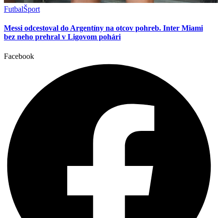
Futbal
Šport
Messi odcestoval do Argentíny na otcov pohreb. Inter Miami
bez neho prehral v Ligovom pohári
Facebook