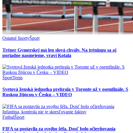
Ostatné športy
Šport
Tréner Gymerskej má len slová chvály. Na tréningu sa aj
poriadne nasmejeme, vraví Kotala
Šport
Tenis
Svetová ženská jednotka prehrala v Toronte už v osemfinále. S
Ruskou žijúcou v Česku – VIDEO
Futbal
Šport
FIFA sa postavila za svojho šéfa. Dosť bolo očierňovania