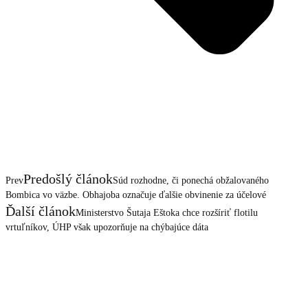
Predošlý článok
Prev
Súd rozhodne, či ponechá obžalovaného
Bombica vo väzbe. Obhajoba označuje ďalšie obvinenie za účelové
Ďalší článok
Ministerstvo Šutaja Eštoka chce rozšíriť flotilu
vrtuľníkov, ÚHP však upozorňuje na chýbajúce dáta