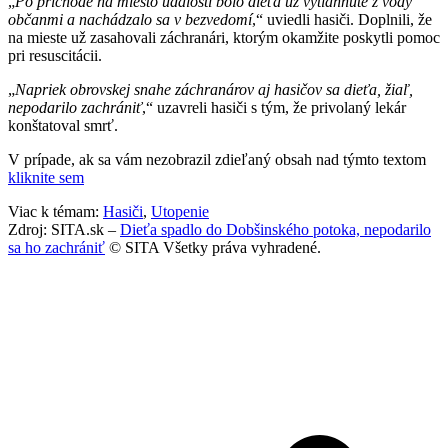
„
Po príchode na miesto udalosti bolo dieťa už vytiahnuté z vody
občanmi a nachádzalo sa v bezvedomí
,“ uviedli hasiči. Doplnili, že
na mieste už zasahovali záchranári, ktorým okamžite poskytli pomoc
pri resuscitácii.
„
Napriek obrovskej snahe záchranárov aj hasičov sa dieťa, žiaľ,
nepodarilo zachrániť
,“ uzavreli hasiči s tým, že privolaný lekár
konštatoval smrť.
V prípade, ak sa vám nezobrazil zdieľaný obsah nad týmto textom
kliknite sem
Viac k témam:
Hasiči
,
Utopenie
Zdroj: SITA.sk –
Dieťa spadlo do Dobšinského potoka, nepodarilo
sa ho zachrániť
© SITA Všetky práva vyhradené.