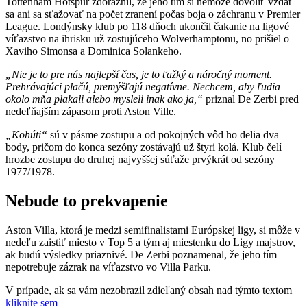
Tottenham Hotspur zdôraznil, že jeho tím si nemôže dovoliť vzdať
sa ani sa sťažovať na počet zranení počas boja o záchranu v Premier
League. Londýnsky klub po 118 dňoch ukončil čakanie na ligové
víťazstvo na ihrisku už zostujúceho Wolverhamptonu, no prišiel o
Xaviho Simonsa a Dominica Solankeho.
„Nie je to pre nás najlepší čas, je to ťažký a náročný moment.
Prehrávajúci plačú, premýšľajú negatívne. Nechcem, aby ľudia
okolo mňa plakali alebo mysleli inak ako ja,“
priznal De Zerbi pred
nedeľňajším zápasom proti Aston Ville.
„Kohúti“
sú v pásme zostupu a od pokojných vôd ho delia dva
body, pričom do konca sezóny zostávajú už štyri kolá. Klub čelí
hrozbe zostupu do druhej najvyššej súťaže prvýkrát od sezóny
1977/1978.
Nebude to prekvapenie
Aston Villa, ktorá je medzi semifinalistami Európskej ligy, si môže v
nedeľu zaistiť miesto v Top 5 a tým aj miestenku do Ligy majstrov,
ak budú výsledky priaznivé. De Zerbi poznamenal, že jeho tím
nepotrebuje zázrak na víťazstvo vo Villa Parku.
V prípade, ak sa vám nezobrazil zdieľaný obsah nad týmto textom
kliknite sem