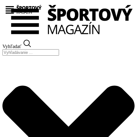
Preskočiť
na
obsah
Vyhľadať