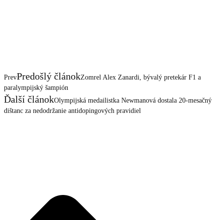
Predošlý článok
Prev
Zomrel Alex Zanardi, bývalý pretekár F1 a
paralympijský šampión
Ďalší článok
Olympijská medailistka Newmanová dostala 20-mesačný
dištanc za nedodržanie antidopingových pravidiel