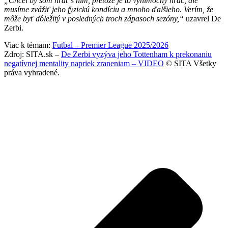
„Chcel by som hrať s ním, pretože je to výnimočný hráč, ale
musíme zvážiť jeho fyzickú kondíciu a mnoho ďalšieho. Verím, že
môže byť dôležitý v posledných troch zápasoch sezóny,“
uzavrel De
Zerbi.
Viac k témam:
Futbal – Premier League 2025/2026
Zdroj: SITA.sk –
De Zerbi vyzýva jeho Tottenham k prekonaniu
negatívnej mentality napriek zraneniam – VIDEO
© SITA Všetky
práva vyhradené.