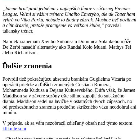
„Ideme hrať proti jednému z najlepších tímov v súčasnej Premier
League. Veľmi si vážim trénera Unaiho Emeryho, ale ak Tottenham
vyhrá vo Villa Parku, nebude to žiadny zázrak. Musíme byť pozitívni
a cítiť šťastie, pretože pracujeme vo veľkom klube,“
povedal
taliansky tréner.
Napriek zraneniam Xaviho Simonsa a Dominica Solankeho môže
De Zerbi nasadiť alternatívy ako Randal Kolo Muani, Mathys Tel
alebo Richarlison.
Ďalšie zranenia
Potvrdil tiež pokračujúcu absenciu brankára Guglielma Vicaria po
operácii prietrže a ďalších zranených Cristiana Romera,
Mohammeda Kudusa a Dejana Kulusevského. Dúfa však, že James
Maddison sa v závere sezóny ešte stihne zapojiť do súťažného
diania. Maddison sedel na lavičke v ostatných dvoch zápasoch, no
od predsezónneho zranenia predného skríženého väzu neodohral ani
minútu.
V prípade, ak sa vám nezobrazil zdieľaný obsah nad týmto textom
kliknite sem