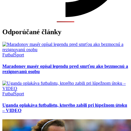
Odporúčané články
Futbal
Šport
Maradonov masér opísal legendu pred smrťou ako bezmocnú a
rezignovanú osobu
Futbal
Šport
Uganda oplakáva futbalistu, ktorého zabili pri lúpežnom útoku
– VIDEO