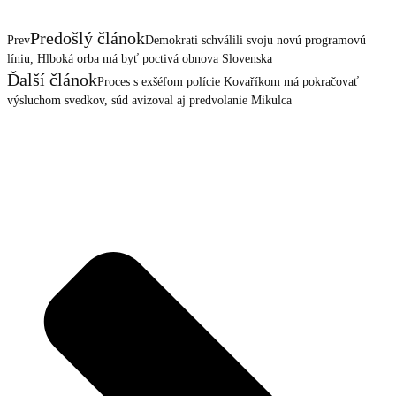
Predošlý článok
Prev
Demokrati schválili svoju novú programovú
líniu, Hlboká orba má byť poctivá obnova Slovenska
Ďalší článok
Proces s exšéfom polície Kovaříkom má pokračovať
výsluchom svedkov, súd avizoval aj predvolanie Mikulca