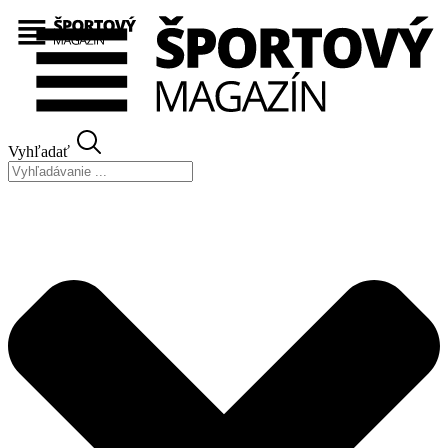
Preskočiť
na
obsah
Vyhľadať