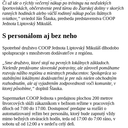
Či už ide o rýchly večerný nákup po tréningu na neďalekých
športoviskách, občerstvenie pred túrou do Žiarskej doliny v skorých
ranných hodinách alebo väčší rodinný nákup počas štátnych
sviatkov,“
uviedol Ján Šlauka, predseda predstavenstva COOP
Jednota Liptovský Mikuláš.
S personálom aj bez neho
Spotrebné družstvo COOP Jednota Liptovský Mikuláš dlhodobo
spolupracuje s množstvom dodávateľov z regiónu.
„Sme družstvo, ktoré stojí na pevných lokálnych základoch.
Nielenže predávame slovenské potraviny, ale zároveň pomáhame
rozvoju nášho regiónu a miestnych producentov. Spolupráca so
stabilnými lokálnymi dodávateľmi je pre nás nielen obchodným
rozhodnutím, ale aj vyjadrením zodpovednosti voči komunite, v
ktorej pôsobíme,“
doplnil Šlauka.
Supermarket COOP Jednota s predajnou plochou 200 metrov
štvorcových slúži zákazníkom v bežnom režime v pracovných
dňoch od 7:00 do 17:00. Dostupnosť predajne sa rozšíri o
automatizovaný režim bez personálu, ktorý bude zapnutý vždy
mimo bežných otváracích hodín, teda od 17:00 do 7:00 ráno, v
sobotu už od 12:00 a v nedeľu celý deň.