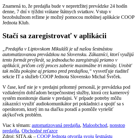
Znamená to, že predajňa bude v nepretržitej prevádzke 24 hodín
denne, 7 dní v týždni vrátane štátnych sviatkov. Vstup v
bezobslužnom režime je možný pomocou mobilnej aplikácie COOP
Jednota Klub.
Stačí sa zaregistrovať v aplikácii
„Predajňa v Liptovskom Mikuláši je už našou šestnástou
automatizovanou prevádzkou na Slovensku. Zákazníci, ktorí využijú
tento formát prvýkrát, sa jednoducho zaregistrujú priamo v
aplikácii, pričom celý proces zaberie maximálne tri minúty. Urobiť
tak môžu pokojne aj priamo pred predajňou,“
vysvetľuje riaditeľ
sekcie IT a služieb COOP Jednota Slovensko Michal Švrček.
V čase, keď nie je v predajni prítomný personál, je prevádzka pod
vzdialeným dohľadom bezpečnostnej služby, ktorá cez kamerový
systém monitoruje dianie v predajni. V prípade potreby môžu
zákazníci využiť audiokomunikátor pri pokladnici a spojiť sa s
operátorom, ktorý im na diaľku poradí a pomôže vyriešiť
akýkoľvek problém.
Viac k témam:
automatizovaná predajňa
,
Maloobchod
,
nonstop
predajňa
,
Obchodné reťazce
Zdroj: SITA.sk –
COOP Jednota otvorila svoju šestnástu