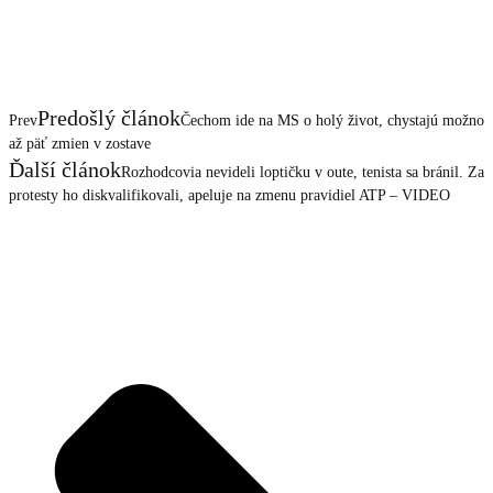
Predošlý článok
Prev
Čechom ide na MS o holý život, chystajú možno
až päť zmien v zostave
Ďalší článok
Rozhodcovia nevideli loptičku v oute, tenista sa bránil. Za
protesty ho diskvalifikovali, apeluje na zmenu pravidiel ATP – VIDEO