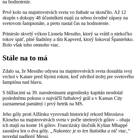
na hodnotenie.
Prvé kolo na majstrovstvách sveta vo futbale sa skončilo. Až 12
skupín s dokopy 48 účastníkmi majú za sebou úvodné zápasy na
svetovom šampionáte, a preto nastal čas na hodnotenie.
Prinieslo skvelý výkon Lionela Messiho, ktorý sa vrátil o niekoľko
rokov späť, plné štadióny a tím Kapverd, ktorý šokoval Španielsko.
Bolo však toho omnoho viac.
Stále na to má
Zdalo sa, že Messiho odysea na majstrovstvách sveta dosiahla svoj
vrchol v Katare pred štyrmi rokmi, keď zdvihol trofej pre svetového
šampióna nad hlavu.
S blížiacimi sa 39. narodeninami argentínsky kapitán neodolal
poslednému pokusu o najväčší futbalový grál a v Kansas City
zaznamenal pamätný i prvý hetrik na MS.
Jeho góly proti Alžírsku vyrovnali historický rekord Miroslava
Kloseho na majstrovstvách sveta v počte strelených gólov – obaja
ich majú na konte 16 gólov. Francúzsky útočník Kylian Mbappé
zaostáva len o dva góly.
„Nakoniec je to len štatistika a nič viac,“
povedal nadšený Messi.