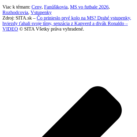
Viac k témam:
Ceny
,
Fanúšikovia
,
MS vo futbale 2026
,
Rozhodcovia
,
Vstupenky
Zdroj: SITA.sk –
Čo prinieslo prvé kolo na MS? Drahé vstupenky,
hviezdy ťahali svoje tímy, senzácia z Kapverd a divák Ronaldo –
VIDEO
© SITA Všetky práva vyhradené.