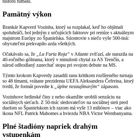
histórii futbalu.
Pamätný výkon
Brankár Kapverd Vozinha, ktorý sa rozplakal, keď ho objímali
spoluhráči, bol jedným z určujúcich faktorov pri remíze s aktuálnym
majstrom Európy zo Španielska. Súostrovie s niečo vyše 500-tisíc
obyvateľmi prekvapilo azda všetkých.
Očakávalo sa, že
„La Furia Roja“
v Atlante zvíťazí, ale narazila na
40-ročného gólmana, ktorý v minulosti chytal za AS Trenčín, a
národ odhodlaný zanechať stopu pri svojom debute na MS.
Týmto krokom Kapverdy zasadili ranu kritikom rozšíreného turnaja
so 48 tímami, vrátane prezidenta UEFA Aleksandera Čeferina, ktorý
tvrdil, že formát povedie k
„úplne nezaujímavým“
zápasom.
Vozinhove hrdinské činy z neho okamžite urobili senzáciu na
sociálnych sieťach. Z 50-tisíc sledovateľov na sociálnej sieti pred
duelom so Španielskom ich razom má vyše 13 miliónov – viac ako
ikona NFL Patrick Mahomes a hviezda NBA Victor Wembanyama.
Plné štadióny napriek drahým
vstupenkám