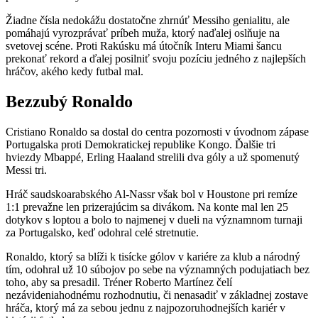
Žiadne čísla nedokážu dostatočne zhrnúť Messiho genialitu, ale
pomáhajú vyrozprávať príbeh muža, ktorý naďalej oslňuje na
svetovej scéne. Proti Rakúsku má útočník Interu Miami šancu
prekonať rekord a ďalej posilniť svoju pozíciu jedného z najlepších
hráčov, akého kedy futbal mal.
Bezzubý Ronaldo
Cristiano Ronaldo sa dostal do centra pozornosti v úvodnom zápase
Portugalska proti Demokratickej republike Kongo. Ďalšie tri
hviezdy Mbappé, Erling Haaland strelili dva góly a už spomenutý
Messi tri.
Hráč saudskoarabského Al-Nassr však bol v Houstone pri remíze
1:1 prevažne len prizerajúcim sa divákom. Na konte mal len 25
dotykov s loptou a bolo to najmenej v dueli na významnom turnaji
za Portugalsko, keď odohral celé stretnutie.
Ronaldo, ktorý sa blíži k tisícke gólov v kariére za klub a národný
tím, odohral už 10 súbojov po sebe na významných podujatiach bez
toho, aby sa presadil. Tréner Roberto Martínez čelí
nezávideniahodnému rozhodnutiu, či nenasadiť v základnej zostave
hráča, ktorý má za sebou jednu z najpozoruhodnejších kariér v