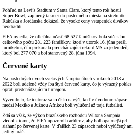
Pohľad na Levi’s Stadium v Santa Clare, ktorý tento rok hostil
Super Bowl, zaplnený takmer do posledného miesta na stretnutie
Rakúska a Jordánska dokázal, že vysoké ceny vstupeniek divákov
neodradili.
FIFA uviedla, že oficiálna účasť 68 527 fanúšikov bola súčasťou
celkového počtu 281 223 fanúšikov, ktorí v utorok 16. júna prešli
turniketmi, čím prekonala predchádzajúci rekord MS za jeden deň,
ktorý bol 277 070 a bol stanovený 28. júna 1994.
Červené karty
Na posledných dvoch svetových šampionátoch v rokoch 2018 a
2022 boli udelené vždy iba štyri červené karty, čo je výrazný pokles
oproti predchádzajúcim turnajom.
Vyzeralo to, že tentoraz sa to číslo navýši, keď v úvodnom zápase
medzi Mexiko a Južnou Afrikou boli vylúčení až traja futbalisti.
Zdá sa však, že výkon brazílskeho rozhodcu Wiltona Sampaia
viedol k tomu, že FIFA upozornila arbitrov, aby boli opatrnejší pri
siahaní po červenej karte. V ďalších 23 zápasoch nebol vylúčený ani
jediný hráč.