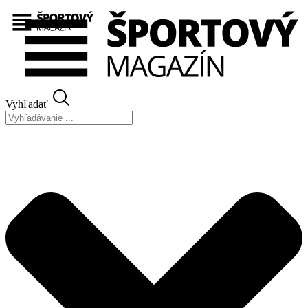
Preskočiť
na
obsah
Vyhľadať