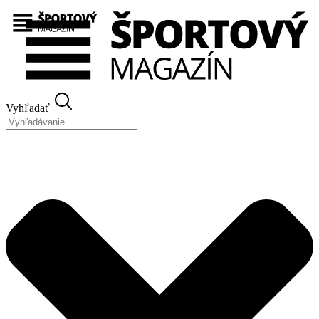
Preskočiť
na
obsah
Vyhľadať