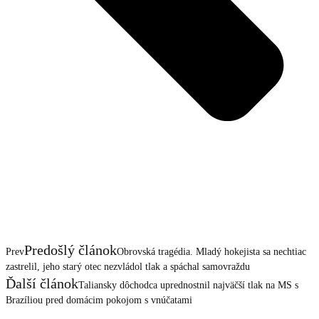
Predošlý článok
Prev
Obrovská tragédia. Mladý hokejista sa nechtiac
zastrelil, jeho starý otec nezvládol tlak a spáchal samovraždu
Ďalší článok
Taliansky dôchodca uprednostnil najväčší tlak na MS s
Brazíliou pred domácim pokojom s vnúčatami