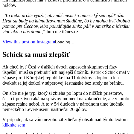
hráčov.
„To treba určite využiť, aby náš mexicko-americký sen opäť ožil.
Hrať sa bude na klimatizovanom štadióne, čo by mohla byť drobná
pomoc pre Čechov, lebo poludňajšie slnko páli v Amerike a Mexiku
viac ako u nás doma,“
burcuje iDnes.cz.
View this post on Instagram
Loading…
Schick sa musí zlepšiť
Ak chcú byť Česi v ďalších dvoch zápasoch skupinovej fázy
úspešní, musí sa prebudiť ich najlepší útočník. Patrick Schick mal v
zápase proti Kórejskej republike iba 11 dotykov s loptou a len
dvakrát sa jej dotkol v súperovej šestnástke bez strely na bránku.
On síce nie je typ, ktorý si zbieha po loptu do nižších priestorov,
často trpezlivo čaká na správny moment na zakončenie, ale v tomto
zápase reálne nebol. A to v 54 dueloch v národnom tíme útočník
nemeckého Leverkusenu nastrieľal 26 gólov.
V prípade, ak sa vám nezobrazil zdieľaný obsah nad týmto textom
kliknite sem