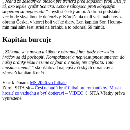
„Jedna zo zásadných otázok pre trénera pred zápasom proti JAR je
tá, ako lepšie využiť Schicka. Lebo v súbojoch proti kórejským
stopérom sa nepresadil,“
myslí si český autor. A druhá podstatná
vec bude skvalitnenie defenzívy. Kórejčania mali veľa nábehov za
obranu Česka, v ktorej boli veľké diery. Len kapitán Son Heung-
min mal sám šesť striel na bránku a to odohral 69 minút.
Kapitán burcuje
„Zžívame sa s novou taktikou v obrannej hre, takže nervozita
hráčov sa dá pochopiť. Kompaktnosť a nepriestupnosť smerom do
našej bránky však nesmie chýbať a v našej hre chýbala. Toto
musíme zmeniť,“
skonštatoval najlepší z českých obrancov a
zároveň kapitán Krejčí.
Viac k témam:
MS 2026 vo futbale
Zdroj: SITA.sk –
Česi nebudú hrať futbal pre romantikov. Musia
hroziť zo vzduchu a byť dotieraví – VIDEO
© SITA Všetky práva
vyhradené.