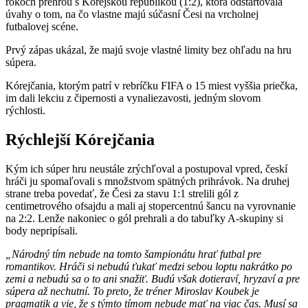
rokoch prehrou s Kórejskou republikou (1:2), ktorá odštartovala
úvahy o tom, na čo vlastne majú súčasní Česi na vrcholnej
futbalovej scéne.
Prvý zápas ukázal, že majú svoje vlastné limity bez ohľadu na hru
súpera.
Kórejčania, ktorým patrí v rebríčku FIFA o 15 miest vyššia priečka,
im dali lekciu z čipernosti a vynaliezavosti, jedným slovom
rýchlosti.
Rýchlejší Kórejčania
Kým ich súper hru neustále zrýchľoval a postupoval vpred, českí
hráči ju spomaľovali s množstvom spätných prihrávok. Na druhej
strane treba povedať, že Česi za stavu 1:1 strelili gól z
centimetrového ofsajdu a mali aj stopercentnú šancu na vyrovnanie
na 2:2. Lenže nakoniec o gól prehrali a do tabuľky A-skupiny si
body nepripísali.
„Národný tím nebude na tomto šampionátu hrať futbal pre
romantikov. Hráči si nebudú ťukať medzi sebou loptu nakrátko po
zemi a nebudú sa o to ani snažiť. Budú však dotieraví, hryzaví a pre
súpera až nechutní. To preto, že tréner Miroslav Koubek je
pragmatik a vie, že s týmto tímom nebude mať na viac čas. Musí sa