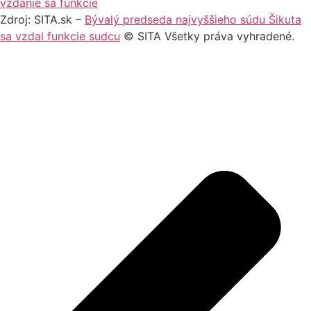
vzdanie sa funkcie
Zdroj: SITA.sk –
Bývalý predseda najvyššieho súdu Šikuta
sa vzdal funkcie sudcu
© SITA Všetky práva vyhradené.