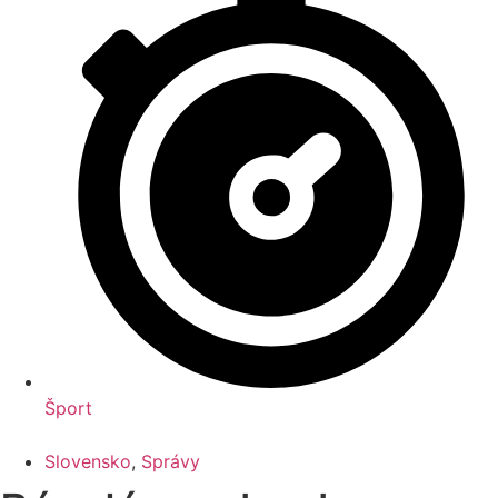
Šport
Slovensko
,
Správy