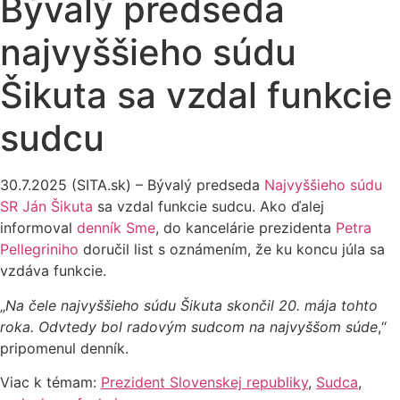
Bývalý predseda
najvyššieho súdu
Šikuta sa vzdal funkcie
sudcu
30.7.2025 (SITA.sk) – Bývalý predseda
Najvyššieho súdu
SR
Ján Šikuta
sa vzdal funkcie sudcu. Ako ďalej
informoval
denník Sme
, do kancelárie prezidenta
Petra
Pellegriniho
doručil list s oznámením, že ku koncu júla sa
vzdáva funkcie.
„
Na čele najvyššieho súdu Šikuta skončil 20. mája tohto
roka. Odvtedy bol radovým sudcom na najvyššom súde
,“
pripomenul denník.
Viac k témam:
Prezident Slovenskej republiky
,
Sudca
,