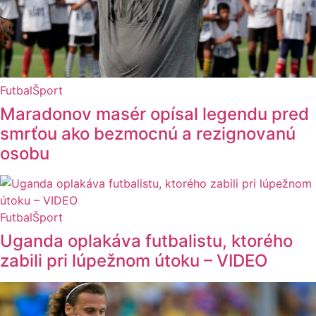
Futbal
Šport
Maradonov masér opísal legendu pred
smrťou ako bezmocnú a rezignovanú
osobu
Futbal
Šport
Uganda oplakáva futbalistu, ktorého
zabili pri lúpežnom útoku – VIDEO