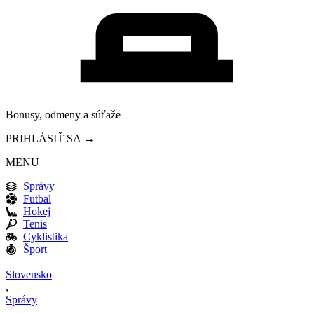
Bonusy, odmeny a súťaže
PRIHLÁSIŤ SA →
MENU
Správy
Futbal
Hokej
Tenis
Cyklistika
Šport
Slovensko
,
Správy