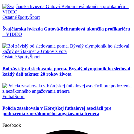
Ostatné športy
Šport
Švajčiarska hviezda Gutová-Behramiová ukončila profikariéru
– VIDEO
Ostatné športy
Šport
Bol závislý od sledovania porna. Bývalý olympionik ho sledoval
každý deň takmer 20 rokov života
Futbal
Šport
Polícia zasahovala v Kórejskej futbalovej asociácii pre
podozrenia z nezákonného angažovania trénera
Facebook