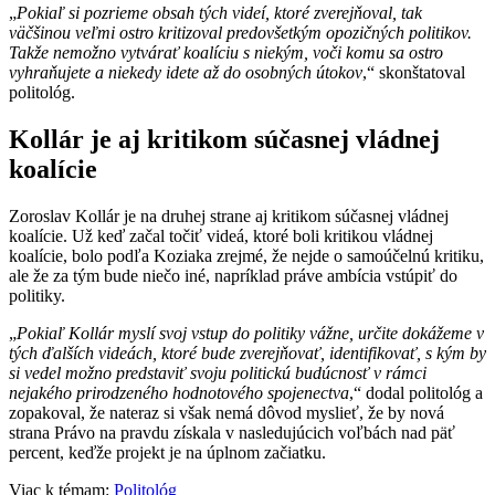
„
Pokiaľ si pozrieme obsah tých videí, ktoré zverejňoval, tak
väčšinou veľmi ostro kritizoval predovšetkým opozičných politikov.
Takže nemožno vytvárať koalíciu s niekým, voči komu sa ostro
vyhraňujete a niekedy idete až do osobných útokov
,“ skonštatoval
politológ.
Kollár je aj kritikom súčasnej vládnej
koalície
Zoroslav Kollár je na druhej strane aj kritikom súčasnej vládnej
koalície. Už keď začal točiť videá, ktoré boli kritikou vládnej
koalície, bolo podľa Koziaka zrejmé, že nejde o samoúčelnú kritiku,
ale že za tým bude niečo iné, napríklad práve ambícia vstúpiť do
politiky.
„
Pokiaľ Kollár myslí svoj vstup do politiky vážne, určite dokážeme v
tých ďalších videách, ktoré bude zverejňovať, identifikovať, s kým by
si vedel možno predstaviť svoju politickú budúcnosť v rámci
nejakého prirodzeného hodnotového spojenectva
,“ dodal politológ a
zopakoval, že nateraz si však nemá dôvod myslieť, že by nová
strana Právo na pravdu získala v nasledujúcich voľbách nad päť
percent, keďže projekt je na úplnom začiatku.
Viac k témam:
Politológ