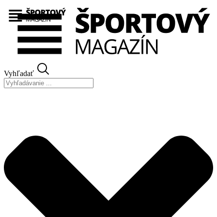
Preskočiť
na
obsah
Vyhľadať