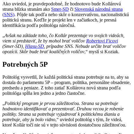
Ako uviedol, je pravdepodobné, že hodnotovo bude Kollárová
strana blízka stranám ako
Smer-SD
či
Slovenská národná strana
(SNS)
. Pôjde tak podľa neho skôr o konzervatívnu, nacionalistickú
politickú stranu. Keďže je projekt len v začiatkoch, je presná
identifikácia podľa politológa náročná.
„
Avšak na základe toho, čo Kollár prezentuje vo svojich videách,
viem si predstaviť, že by mohol brať voličov
Robertovi Ficovi
(Smer-SD),
Hlasu-SD
, prípadne SNS. Nebude určite brať voličov
opozícii. Skôr bude brať koaličných voličov
,“ myslí si Koziak.
Potrebných 5P
Politológ vysvetlil, že každá politická strana potrebuje na to, aby sa
dostala do parlamentu 5P – program, politika, personálne obsadenie,
predsedu a peniaze. Z toho zatiaľ Kollárova nová strana podľa
politológa spĺňa len jedno a jedno čiastočne.
„
Politický program je prvou záležitosťou. Strana sa potrebuje
hodnotovo identifikovať a prezentovať. Druhou vecou je robenie
politiky. Strana sa potrebuje vyjadrovať k politickému dianiu a
potrebuje, aby ju bolo vidno
,“ uviedol politológ s tým, že videá,
ktoré Kollár točí nie sú v tejto súvislosti dostatočnou záležitosťou.