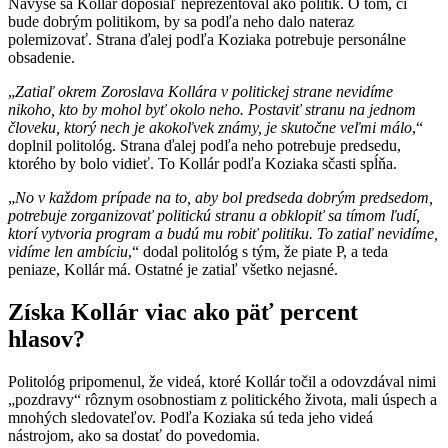
Navyše sa Kollár doposiaľ neprezentoval ako politik. O tom, či
bude dobrým politikom, by sa podľa neho dalo nateraz
polemizovať. Strana ďalej podľa Koziaka potrebuje personálne
obsadenie.
„
Zatiaľ okrem Zoroslava Kollára v politickej strane nevidíme
nikoho, kto by mohol byť okolo neho. Postaviť stranu na jednom
človeku, ktorý nech je akokoľvek známy, je skutočne veľmi málo
,“
doplnil politológ. Strana ďalej podľa neho potrebuje predsedu,
ktorého by bolo vidieť. To Kollár podľa Koziaka sčasti spĺňa.
„
No v každom prípade na to, aby bol predseda dobrým predsedom,
potrebuje zorganizovať politickú stranu a obklopiť sa tímom ľudí,
ktorí vytvoria program a budú mu robiť politiku. To zatiaľ nevidíme,
vidíme len ambíciu
,“ dodal politológ s tým, že piate P, a teda
peniaze, Kollár má. Ostatné je zatiaľ všetko nejasné.
Získa Kollár viac ako päť percent
hlasov?
Politológ pripomenul, že videá, ktoré Kollár točil a odovzdával nimi
„pozdravy“ rôznym osobnostiam z politického života, mali úspech a
mnohých sledovateľov. Podľa Koziaka sú teda jeho videá
nástrojom, ako sa dostať do povedomia.