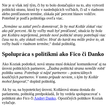
Nie je si však istý tým, či by to bolo dostačujúce na to, aby vytvoril
politickú stranu, ktorá by v nasledujúcich voľbách, či už v riadnom
alebo predčasnom termíne, získala päť percent hlasov voličov.
Potrebné je podľa politológa oveľa viac.
„
Nemáme sa zatiaľ prečo domnievať, že by mal Kollár získať viac
ako päť percent. Ak by voľby mali byť predčasné, situácia by bola
pre Kollára nepríjemná, pretože nové politické strany potrebujú viac
času na to, aby získali voličov. Hrať do karát mu môže práve to, ak
voľby budú v riadnom termíne
,“ dodal politológ.
Spolupráca s politikmi ako Fico či Danko
Ako Koziak podotkol, nová strana musí dokázať komunikovať aj na
úrovni politických partnerov. „
Žiadna politická strana nemôže robiť
politiku sama. Potrebuje si nájsť partnerov – potenciálnych
koaličných partnerov. V tomto prípade neviem, s kým by Kollár
mohol fungovať
,“ doplnil politológ.
Ak by sa, na hypotetickej úrovni, Kollárová strana dostala do
parlamentu, politológ predpokladá, že by vedela spolupracovať s
politikmi ako Fico či
Andrej Danko
. Opozičných politikov Koziak
vylučuje.