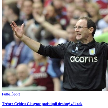
Futbal
Šport
Tréner Celticu Glasgow podstúpil drobný zákrok