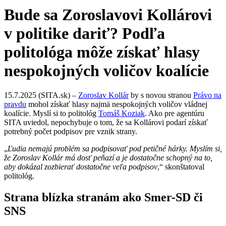
Bude sa Zoroslavovi Kollárovi
v politike dariť? Podľa
politológa môže získať hlasy
nespokojných voličov koalície
15.7.2025 (SITA.sk) –
Zoroslav Kollár
by s novou stranou
Právo na
pravdu
mohol získať hlasy najmä nespokojných voličov vládnej
koalície. Myslí si to politológ
Tomáš Koziak
. Ako pre agentúru
SITA uviedol, nepochybuje o tom, že sa Kollárovi podarí získať
potrebný počet podpisov pre vznik strany.
„
Ľudia nemajú problém sa podpisovať pod petičné hárky. Myslím si,
že Zoroslav Kollár má dosť peňazí a je dostatočne schopný na to,
aby dokázal zozbierať dostatočne veľa podpisov
,“ skonštatoval
politológ.
Strana blízka stranám ako Smer-SD či
SNS