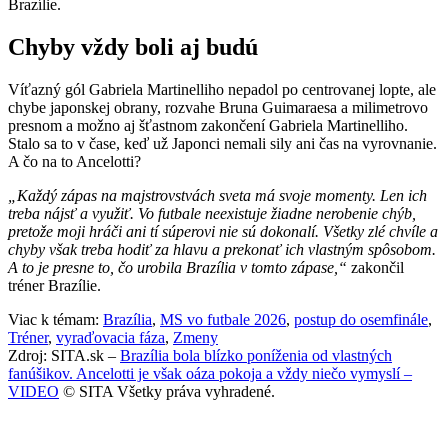
Brazílie.
Chyby vždy boli aj budú
Víťazný gól Gabriela Martinelliho nepadol po centrovanej lopte, ale
chybe japonskej obrany, rozvahe Bruna Guimaraesa a milimetrovo
presnom a možno aj šťastnom zakončení Gabriela Martinelliho.
Stalo sa to v čase, keď už Japonci nemali sily ani čas na vyrovnanie.
A čo na to Ancelotti?
„Každý zápas na majstrovstvách sveta má svoje momenty. Len ich
treba nájsť a využiť. Vo futbale neexistuje žiadne nerobenie chýb,
pretože moji hráči ani tí súperovi nie sú dokonalí. Všetky zlé chvíle a
chyby však treba hodiť za hlavu a prekonať ich vlastným spôsobom.
A to je presne to, čo urobila Brazília v tomto zápase,“
zakončil
tréner Brazílie.
Viac k témam:
Brazília
,
MS vo futbale 2026
,
postup do osemfinále
,
Tréner
,
vyraďovacia fáza
,
Zmeny
Zdroj: SITA.sk –
Brazília bola blízko poníženia od vlastných
fanúšikov. Ancelotti je však oáza pokoja a vždy niečo vymyslí –
VIDEO
© SITA Všetky práva vyhradené.