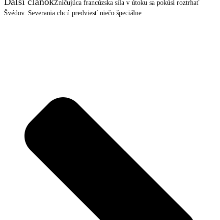
Ďalší článok
Zničujúca francúzska sila v útoku sa pokúsi roztrhať
Švédov. Severania chcú predviesť niečo špeciálne