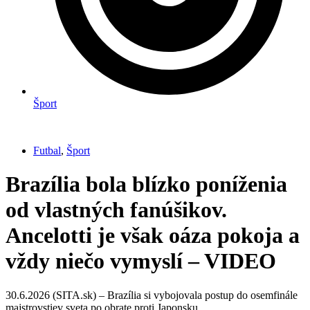
Šport
Futbal
,
Šport
Brazília bola blízko poníženia
od vlastných fanúšikov.
Ancelotti je však oáza pokoja a
vždy niečo vymyslí – VIDEO
30.6.2026 (SITA.sk) – Brazília si vybojovala postup do osemfinále
majstrovstiev sveta po obrate proti Japonsku.