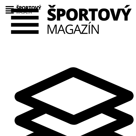
Preskočiť
na
obsah