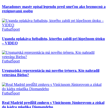
Maradonov masér opísal legendu pred smrťou ako bezmocnú a
rezignovanú osobu
Futbal
Šport
Uganda oplakáva futbalistu, ktorého zabili pri lúpežnom útoku
– VIDEO
Futbal
Šport
Uruguajská reprezentácia má nového trénera. Kto nahradil
veterána Bielsu?
Futbal
Šport
Real Madrid predĺžil zmluvu s Viníciusom Júniorovom a získal
do kádra mladíka Diomandeho