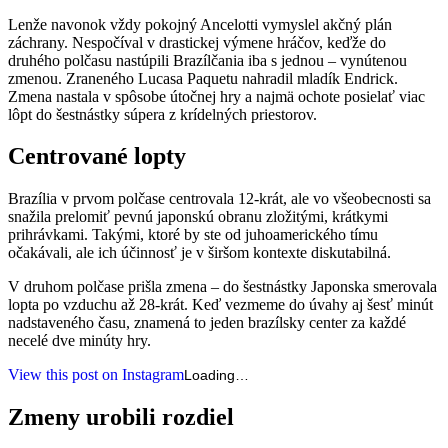
Lenže navonok vždy pokojný Ancelotti vymyslel akčný plán
záchrany. Nespočíval v drastickej výmene hráčov, keďže do
druhého polčasu nastúpili Brazílčania iba s jednou – vynútenou
zmenou. Zraneného Lucasa Paquetu nahradil mladík Endrick.
Zmena nastala v spôsobe útočnej hry a najmä ochote posielať viac
lôpt do šestnástky súpera z krídelných priestorov.
Centrované lopty
Brazília v prvom polčase centrovala 12-krát, ale vo všeobecnosti sa
snažila prelomiť pevnú japonskú obranu zložitými, krátkymi
prihrávkami. Takými, ktoré by ste od juhoamerického tímu
očakávali, ale ich účinnosť je v širšom kontexte diskutabilná.
V druhom polčase prišla zmena – do šestnástky Japonska smerovala
lopta po vzduchu až 28-krát. Keď vezmeme do úvahy aj šesť minút
nadstaveného času, znamená to jeden brazílsky center za každé
necelé dve minúty hry.
View this post on Instagram
Loading…
Zmeny urobili rozdiel