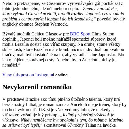
Nebolo prekvapenie, že Casemirov vyrovnávajúci gól pochádzal z
tohto jednoduchého, ale účinného receptu.
„Zmeny v prestávke,
ktoré vykonal Carlo Ancelotti, urobili rozdiel. Japonsko zrazu malo
problém s centrovanými loptami do ich šestnástky,“
povedal bývalý
anglický obranca Stephen Warnock.
Bývalý útočník Celticu Glasgow pre
BBC Sport
Chris Sutton
doplnil:
„
Japonci boli možno najťažší spomedzi súperov, ktoré
mohla Brazília dostať ako víťaz skupiny. Na druhej strane všetky
skúsenosti, ktoré Brazília má v kombinácii s individuálnou kvalitou
hráčov, mali byť dostatočné na to, aby vyradila silné Japonsko. Išlo
len o nájdenie správnej cesty. A nebol by to Ancelotti, ak by ju
nenašiel.“
View this post on Instagram
Loading…
Nevykorenil romantiku
V predstave Brazílie ako tímu plného útočného talentu, ktorý hrá
bezstarostný futbal, je romantizmus a Ancelotti nie je tréner, ktorý by
to chcel vykoreniť. Tiež si je však vedomý toho, že niekedy si
víťazstvo vyžaduje iný prístup.
„Jediný prijateľný výsledok je
víťazstvo. Nikdy nemôžeme byť spokojní s tým, čo robíme. Musíme
sa usilovať byť lepší,“
skonštatoval 67-ročný Talian na lavičke