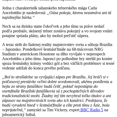
Jedna z charakteristík talianskeho trénerského mága Carla
Ancelottiho je nasledovná:
„Oáza pokoja, ktorou nezamáva ani tá
najsilnejšia búrka.“
Nech sa na ihrisku stane čokoľvek a jeho tímu sa práve nedarí
podľa predstáv, skúsený tréner zostáva pokojný a vo svojom vnútri
potajme spriada plány, ako by mohol preľstiť súpera.
A teraz strih do šialenej reality majstrovstiev sveta a súboja Brazília
– Japonsko. Pondelkové šestnásťfinále na 68-tisícovom NRG
Stadium v americkom Houstone sa dlho vyvíjalo v neprospech
Ancelottiho a jeho tímu. Japonci po polhodine hry strelili po kontre
spoza šestnástky krásny vedúci gól a bez väčších problémov si tesné
vedenie udržali do konca prvého polčasu.
„Bol to strašidelne sa vyvíjajúci zápas pre Brazíliu. Jej hráči si v
polčasovej prestávke veľmi dobre uvedomovali, akému poníženiu a
hejtu zo strany fanúšikov budú čeliť, pokiaľ nepostúpia do
osemfinále Brazílski fanúšikovia sú z pochopiteľných dôvodov
tradicionalistickí snobi. Žiadny iný tím nevyhral toľko titulov a ani
zápasov na majstrovstvách sveta ako ich kanárici. Predstava, že
budú vyradení hneď v šestnásťfinále a ešte proti tímu z Ázie, bola
neprijateľná,“
zamyslel sa Tim Vickery, expert
BBC Radio 5
na
juhoamerický futbal.