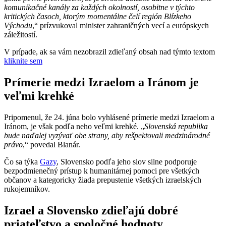
komunikačné kanály za každých okolností, osobitne v týchto
kritických časoch, ktorým momentálne čelí región Blízkeho
Východu
,“ prízvukoval minister zahraničných vecí a európskych
záležitostí.
V prípade, ak sa vám nezobrazil zdieľaný obsah nad týmto textom
kliknite sem
Prímerie medzi Izraelom a Iránom je
veľmi krehké
Pripomenul, že 24. júna bolo vyhlásené prímerie medzi Izraelom a
Iránom, je však podľa neho veľmi krehké. „
Slovenská republika
bude naďalej vyzývať obe strany, aby rešpektovali medzinárodné
právo
,“ povedal Blanár.
Čo sa týka
Gazy
, Slovensko podľa jeho slov silne podporuje
bezpodmienečný prístup k humanitárnej pomoci pre všetkých
občanov a kategoricky žiada prepustenie všetkých izraelských
rukojemníkov.
Izrael a Slovensko zdieľajú dobré
priateľstvo a spoločné hodnoty