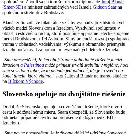
spoluprácu. Zhodli sa na tom šéf rezortu diplomacie
Juraj Blanár
(
Smer-SD
) a minister zahraničných vecí Izraela
Gideon Saar
na
spoločnom stretnutí v Bratislave.
Blanár zdôraznil, že bilaterálne vzťahy vychádzajú z historických
väzieb medzi Slovenskom a Izraelom. Vyzdvihol spoluprácu v
oblasti cestovného ruchu, ktorú posilňuje aj priame letecké spojenie
medzi Bratislavou a Tel Avivom. Silný potenciál rozvoja spolupráce
vníma v oblastiach vzdelávania, výskumu a obranného priemyslu.
Izraelu poďakoval za pomoc pri evakuačných letoch z Izraela.
„
Sme presvedčení, že len obojstranne dohodnuté riešenie medzi
Izraelom a
Palestínou
môže priniesť trvalú stabilitu v regióne, hoci
sme si vedomí toho, že to nebude jednoduché, ale je to svetlo na
konci tunela, ktoré vidíme
,“ skonštatoval Blanár na margo situácie
na
Blízkom Východe
.
Slovensko apeluje na dvojštátne riešenie
Dodal, že Slovensko apeluje na dvojštátne riešenie, ktoré otvorí
cestu k udržateľnému mieru. Saara ubezpečil, že Slovensko bude
odmietať prípadné návrhy na prerušenie dialógu medzi EÚ a
Izraelom.
„
Sme pevne presvedčení, že je životne dôležité udržiavať otvorené