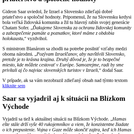
Gideon Saar uviedol, že Izrael a Slovensko zdieľajú dobré
priateľstvo a spoločné hodnoty. Pripomenul, že na Slovensku kedysi
bola veľká židovská komunita a žil tu hlavný rabín svojej generácie
Chatam Sofer. „
Ďakujeme Slovensku za ochranu židovskej komunity
a zabezpečenie pamäte a poznatkov, ktoré máme z obdobia
holokaustu
,“ vyzdvihol.
S ministrom Blanárom sa zhodli na potrebe posilniť vzťahy medzi
oboma národmi. „
Pozývam Izraelčanov, aby navštívili Slovensko,
pretože je to krásna krajina. Druhý dôvod je, že je to bezpečné
miesto, kde môžete cestovať v Európe. Samozrejme, radi by sme
privítali aj čo najviac slovenských turistov v Izraeli
,“ dodal Saar.
V prípade, ak sa vám nezobrazil zdieľaný obsah nad týmto textom
kliknite sem
Saar sa vyjadril aj k situácii na Blízkom
Východe
Vyjadril sa tiež k aktuálnej situácii na Blízkom Východe. „
Hamas
ešte stále drží vyše 40 rukojemníkov a viem, že konzistentne žiadate
o ich prepustenie. Vojna v Gaze môže skončiť zajtra, keď ich Hamas