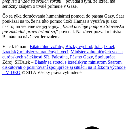
prepustí a vzdá sa svojich zbraní
,“ povedal s tým, že Izrael má
seriózny záujem o trvalé prímerie v Gaze.
Čo sa týka doručovania humanitárnej pomoci do pásma Gazy, Saar
poukázal na to, že na túto pomoc útočí Hamas a využíva ju ako
nástroj na vedenie svojej vojny. „
Izrael oceňuje podporu Slovenska
pre základné právo brániť sa
,“ povedal. Na záver pozval ministra
Blanára na návštevu Jeruzalema.
Viac k témam:
Bilaterálne vzťahy
,
Blízky východ
,
Irán
,
Izrael
,
Izraelský minister zahraničných vecí
,
Minister zahraničných vecí a
európskych záležitostí SR
,
Palestína
,
Pásmo Gazy
,
Spolupráca
Zdroj: SITA.sk –
Blanár sa stretol s izraelským ministrom Saarom,
diskutovali o posilňovaní spolupráce aj situácii na Blízkom východe
– VIDEO
© SITA Všetky práva vyhradené.