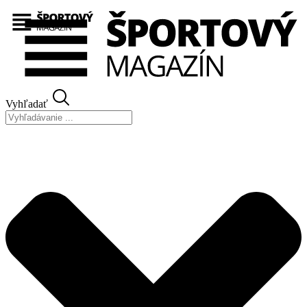
Preskočiť
na
obsah
Vyhľadať