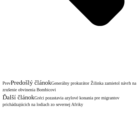
Predošlý článok
Prev
Generálny prokurátor Žilinka zamietol návrh na
zrušenie obvinenia Bombicovi
Ďalší článok
Gréci pozastavia azylové konania pre migrantov
prichádzajúcich na lodiach zo severnej Afriky