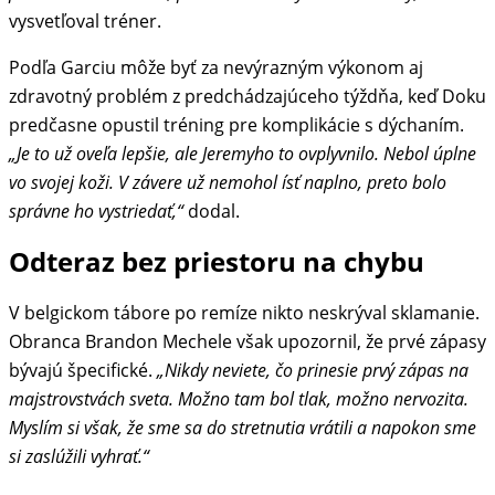
vysvetľoval tréner.
Podľa Garciu môže byť za nevýrazným výkonom aj
zdravotný problém z predchádzajúceho týždňa, keď Doku
predčasne opustil tréning pre komplikácie s dýchaním.
„Je to už oveľa lepšie, ale Jeremyho to ovplyvnilo. Nebol úplne
vo svojej koži. V závere už nemohol ísť naplno, preto bolo
správne ho vystriedať,“
dodal.
Odteraz bez priestoru na chybu
V belgickom tábore po remíze nikto neskrýval sklamanie.
Obranca Brandon Mechele však upozornil, že prvé zápasy
bývajú špecifické.
„Nikdy neviete, čo prinesie prvý zápas na
majstrovstvách sveta. Možno tam bol tlak, možno nervozita.
Myslím si však, že sme sa do stretnutia vrátili a napokon sme
si zaslúžili vyhrať.“