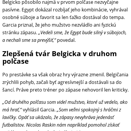
Belgicko pôsobilo najmä v prvom polčase nezvyčajne
pasívne. Egypt dokázal rozbíjať jeho kombinácie, vyhrával
osobné súboje a favorit sa len ťažko dostával do tempa.
Garcia priznal, že jeho mužstvo nezvládlo ani fyzickú
stránku zápasu.
„Vedeli sme, že Egypt bude silný v súbojoch,
a nechali sme sa prevýšiť,“
povedal.
Zlepšená tvár Belgicka v druhom
polčase
Po prestávke sa však obraz hry výrazne zmenil. Belgičania
zrýchlili pohyb, začali byť agresívnejší a dostávali sa do
šancí. Práve preto tréner po zápase nehovoril len kriticky.
„Od druhého polčasu som videl mužstvo, ktoré už vedelo, ako
má hrať,“
vyhlásil Garcia.
„Som veľmi spokojný s hráčmi z
lavičky. Opäť sa ukázalo, že zápasy nevyhráva jedenásť
futbalistov. Nicolas Raskin nám napríklad pomohol získať