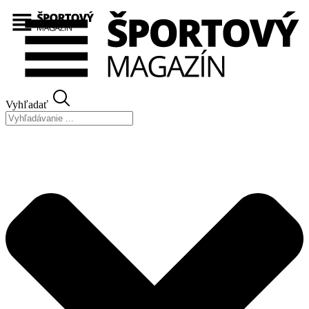
Preskočiť
na
obsah
Vyhľadať