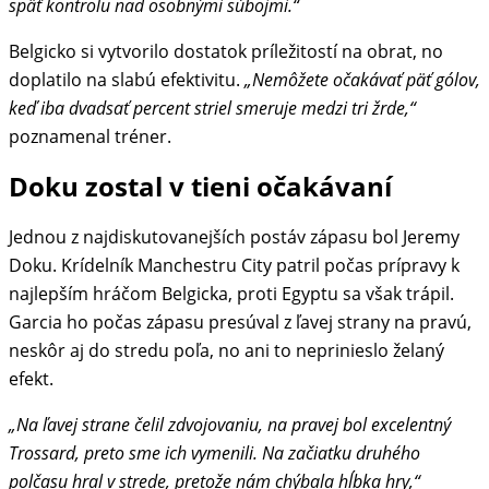
späť kontrolu nad osobnými súbojmi.“
Belgicko si vytvorilo dostatok príležitostí na obrat, no
doplatilo na slabú efektivitu.
„Nemôžete očakávať päť gólov,
keď iba dvadsať percent striel smeruje medzi tri žrde,“
poznamenal tréner.
Doku zostal v tieni očakávaní
Jednou z najdiskutovanejších postáv zápasu bol Jeremy
Doku. Krídelník Manchestru City patril počas prípravy k
najlepším hráčom Belgicka, proti Egyptu sa však trápil.
Garcia ho počas zápasu presúval z ľavej strany na pravú,
neskôr aj do stredu poľa, no ani to neprinieslo želaný
efekt.
„Na ľavej strane čelil zdvojovaniu, na pravej bol excelentný
Trossard, preto sme ich vymenili. Na začiatku druhého
polčasu hral v strede, pretože nám chýbala hĺbka hry,“