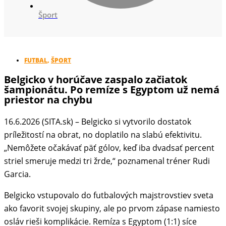
Šport
FUTBAL
,
ŠPORT
Belgicko v horúčave zaspalo začiatok
šampionátu. Po remíze s Egyptom už nemá
priestor na chybu
16.6.2026 (SITA.sk) – Belgicko si vytvorilo dostatok
príležitostí na obrat, no doplatilo na slabú efektivitu.
„Nemôžete očakávať päť gólov, keď iba dvadsať percent
striel smeruje medzi tri žrde,“ poznamenal tréner Rudi
Garcia.
Belgicko vstupovalo do futbalových majstrovstiev sveta
ako favorit svojej skupiny, ale po prvom zápase namiesto
osláv rieši komplikácie. Remíza s Egyptom (1:1) síce