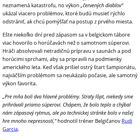
neznamená katastrofu, no výkon
„červených diablov“
ukázal viacero problémov, ktoré budú musieť rýchlo
odstrániť, ak chcú pomýšľať na postup z prvého miesta.
Ešte niekoľko dní pred zápasom sa v belgickom tábore
viac hovorilo o horúčavách než o samotnom súperovi.
Hráči absolvovali netradičnú prípravu v saunách a pod
horúcimi sprchami, aby sa pripravili na podmienky
amerického leta. Keď však prišiel ostrý štart šampionátu,
najväčším problémom sa neukázalo počasie, ale samotný
výkon favorita.
„Pre mňa boli dva hlavné problémy. Straty lôpt, niekedy sme
prihrávali priamo súperovi. Chápem, že bolo teplo a chýbal
nám zápasový rytmus, ale po technickej stránke bolo v našej
hre mnoho nepresností,“
hodnotil tréner Belgičanov
Rudi
Garcia
.