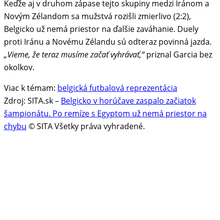
Keďže aj v druhom zápase tejto skupiny medzi Iránom a
Novým Zélandom sa mužstvá rozišli zmierlivo (2:2),
Belgicko už nemá priestor na ďalšie zaváhanie. Duely
proti Iránu a Novému Zélandu sú odteraz povinná jazda.
„Vieme, že teraz musíme začať vyhrávať,“
priznal Garcia bez
okolkov.
Viac k témam:
belgická futbalová reprezentácia
Zdroj: SITA.sk –
Belgicko v horúčave zaspalo začiatok
šampionátu. Po remíze s Egyptom už nemá priestor na
chybu
© SITA Všetky práva vyhradené.