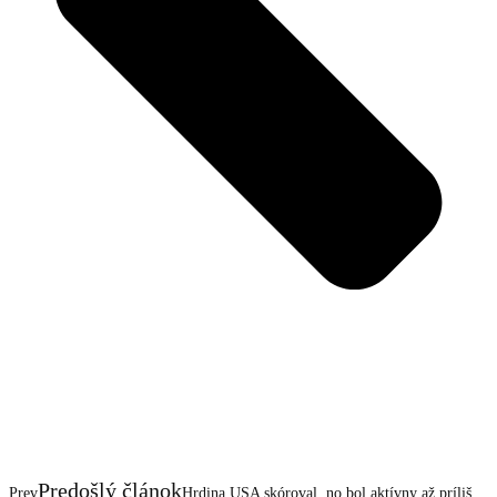
Predošlý článok
Prev
Hrdina USA skóroval, no bol aktívny až príliš.