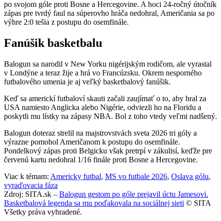
po svojom góle proti Bosne a Hercegovine. A hoci 24-ročný útočník
zápas pre tvrdý faul na súperovho hráča nedohral, Američania sa po
výhre 2:0 tešia z postupu do osemfinále.
Fanúšik basketbalu
Balogun sa narodil v New Yorku nigérijským rodičom, ale vyrastal
v Londýne a teraz žije a hrá vo Francúzsku. Okrem nesporného
futbalového umenia je aj veľký basketbalový fanúšik.
Keď sa americkí futbaloví skauti začali zaujímať o to, aby hral za
USA namiesto Anglicka alebo Nigérie, odviezli ho na Floridu a
poskytli mu lístky na zápasy NBA. Bol z toho vtedy veľmi nadšený.
Balogun doteraz strelil na majstrovstvách sveta 2026 tri góly a
výrazne pomohol Američanom k postupu do osemfinále.
Pondelkový zápas proti Belgicku však pretrpí v zákulisí, keďže pre
červenú kartu nedohral 1/16 finále proti Bosne a Hercegovine.
Viac k témam:
Americky futbal
,
MS vo futbale 2026
,
Oslava gólu
,
vyraďovacia fáza
Zdroj: SITA.sk –
Balogun gestom po góle prejavil úctu Jamesovi.
Basketbalová legenda sa mu poďakovala na sociálnej sieti
© SITA
Všetky práva vyhradené.