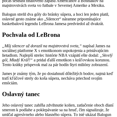
počas šestnásťfinálového zápasu Američanov a Bosniakov na
majstrovstvách sveta vo futbale v Severnej Amerike a Mexiku.
Balogun strelil dva góly do bránky súpera, a hoci len jeden platil,
oslavné gesto známe ako „Silencer“ náramne pripomínajúce
basketbalovú legendu LeBrona Jamesa predviedol až dvakrát.
Pochvala od LeBrona
„Môj silencer už dorazil na majstrovstvá sveta,“
napísal James na
sociálnej platforme X s emotikonom uspokojenia a pristávajúcim
lietadlom. Najlepší strelec histórie NBA vzápätí ešte dodal:
„Skvelý
gól, Mladý Kráľ!“
a pridal ďalší emotikon s kráľovskou korunou.
Tento krátky príspevok mal za pár hodín štyri milióny zobrazení.
James je známy tým, že po dosiahnutí dôležitých bodov, najmä keď
trafí kľúčové strely do koša súpera, necháva priechod svojím
emóciám.
Oslavný tanec
Jeho oslavný tanec zahŕňa zdvihnutie kolien, zatlačenie oboch dlaní
smerom k podlahe a poklepávanie sa na hruď, čím signalizuje, že
umlčal agresívneho alebo hlasného súpera. To isté ukázal Balogun