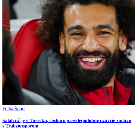
Futbal
Šport
Salah už je v Turecku, čoskoro pravdepodobne uzavrie zmluvu
s Trabzonsporom