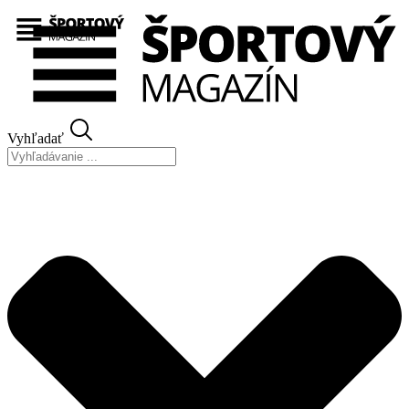
Preskočiť
na
obsah
Vyhľadať