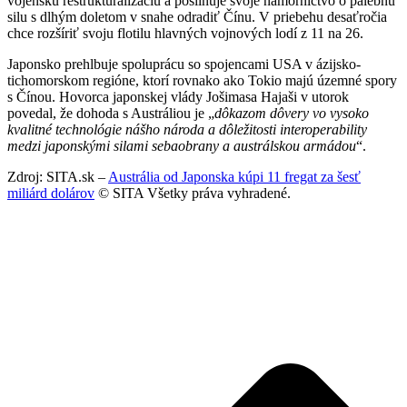
vojenskú reštrukturalizáciu a posilňuje svoje námorníctvo o palebnú
silu s dlhým doletom v snahe odradiť Čínu. V priebehu desaťročia
chce rozšíriť svoju flotilu hlavných vojnových lodí z 11 na 26.
Japonsko prehlbuje spoluprácu so spojencami USA v ázijsko-
tichomorskom regióne, ktorí rovnako ako Tokio majú územné spory
s Čínou. Hovorca japonskej vlády Jošimasa Hajaši v utorok
povedal, že dohoda s Austráliou je „
dôkazom dôvery vo vysoko
kvalitné technológie nášho národa a dôležitosti interoperability
medzi japonskými silami sebaobrany a austrálskou armádou
“.
Zdroj: SITA.sk –
Austrália od Japonska kúpi 11 fregat za šesť
miliárd dolárov
© SITA Všetky práva vyhradené.