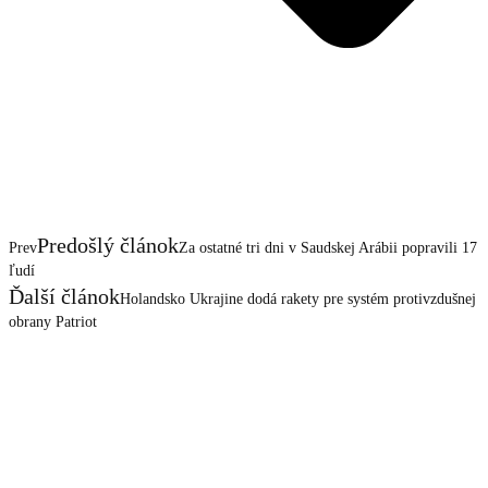
Predošlý článok
Prev
Za ostatné tri dni v Saudskej Arábii popravili 17
ľudí
Ďalší článok
Holandsko Ukrajine dodá rakety pre systém protivzdušnej
obrany Patriot