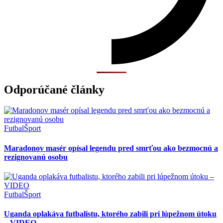
Odporúčané články
Futbal
Šport
Maradonov masér opísal legendu pred smrťou ako bezmocnú a
rezignovanú osobu
Futbal
Šport
Uganda oplakáva futbalistu, ktorého zabili pri lúpežnom útoku
– VIDEO