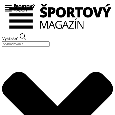
Preskočiť
na
obsah
Vyhľadať