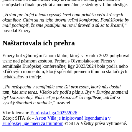
európskeho finále prvýkrát a momentálne je siedmy v I. bundeslige.
„Hrám pre trofej a tento vysoký level nám prináša veľa krásnych
okamihov. Cítim sa na tejto úrovni veľmi komfortne. Fanúšikovia by
mali pochopiť, že sme postúpili na novú úroveň a sú za to šťastní,“
povedal Emery.
Naštartovala ich prehra
Emery bol výborným ťahom klubu, ktorý sa v roku 2022 pohyboval
tesne nad pásmom zostupu. Prehra s Olympiakosom Pireus v
semifinále Európskej konferenčnej ligy 2023/2024 bola podľa neho
kľúčovým momentom, ktorý spôsobil premenu tímu na skutočných
uchádzačov o trofeje.
„Po neúspechu v semifinále sme išli procesom, ktorý nás dostal
tam, kde sme teraz. Všetko ide podľa plánu. Byť v Európe znamená
byť konzistentný. Náš cieľ je pokračovať čo najdlhšie, udržať si
vysoký štandard a ambície,“
uzavrel.
Viac k témam:
Európska liga 2025/2026
Zdroj: SITA.sk –
Aston Villa je inšpirovaná legendami a v
Európskej lige mieri za triumfom
© SITA Všetky práva vyhradené.