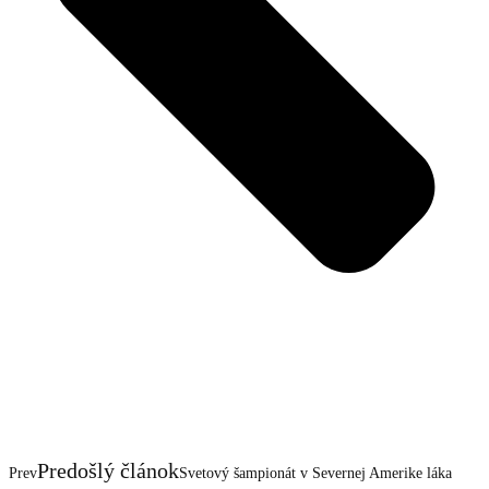
Predošlý článok
Prev
Svetový šampionát v Severnej Amerike láka