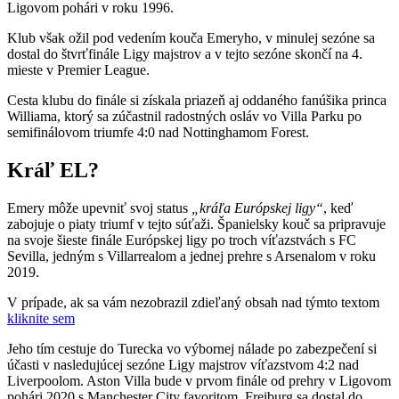
Ligovom pohári v roku 1996.
Klub však ožil pod vedením kouča Emeryho, v minulej sezóne sa
dostal do štvrťfinále Ligy majstrov a v tejto sezóne skončí na 4.
mieste v Premier League.
Cesta klubu do finále si získala priazeň aj oddaného fanúšika princa
Williama, ktorý sa zúčastnil radostných osláv vo Villa Parku po
semifinálovom triumfe 4:0 nad Nottinghamom Forest.
Kráľ EL?
Emery môže upevniť svoj status
„kráľa Európskej ligy“
, keď
zabojuje o piaty triumf v tejto súťaži. Španielsky kouč sa pripravuje
na svoje šieste finále Európskej ligy po troch víťazstvách s FC
Sevilla, jedným s Villarrealom a jednej prehre s Arsenalom v roku
2019.
V prípade, ak sa vám nezobrazil zdieľaný obsah nad týmto textom
kliknite sem
Jeho tím cestuje do Turecka vo výbornej nálade po zabezpečení si
účasti v nasledujúcej sezóne Ligy majstrov víťazstvom 4:2 nad
Liverpoolom. Aston Villa bude v prvom finále od prehry v Ligovom
pohári 2020 s Manchester City favoritom. Freiburg sa dostal do