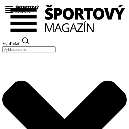
Preskočiť
na
obsah
Vyhľadať