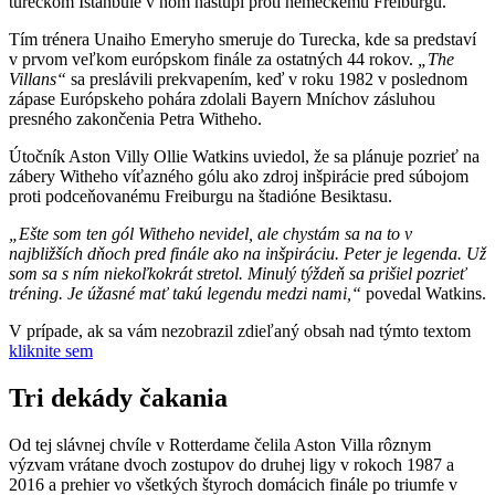
tureckom Istanbule v ňom nastúpi proti nemeckému Freiburgu.
Tím trénera Unaiho Emeryho smeruje do Turecka, kde sa predstaví
v prvom veľkom európskom finále za ostatných 44 rokov.
„The
Villans“
sa preslávili prekvapením, keď v roku 1982 v poslednom
zápase Európskeho pohára zdolali Bayern Mníchov zásluhou
presného zakončenia Petra Witheho.
Útočník Aston Villy Ollie Watkins uviedol, že sa plánuje pozrieť na
zábery Witheho víťazného gólu ako zdroj inšpirácie pred súbojom
proti podceňovanému Freiburgu na štadióne Besiktasu.
„Ešte som ten gól Witheho nevidel, ale chystám sa na to v
najbližších dňoch pred finále ako na inšpiráciu. Peter je legenda. Už
som sa s ním niekoľkokrát stretol. Minulý týždeň sa prišiel pozrieť
tréning. Je úžasné mať takú legendu medzi nami,“
povedal Watkins.
V prípade, ak sa vám nezobrazil zdieľaný obsah nad týmto textom
kliknite sem
Tri dekády čakania
Od tej slávnej chvíle v Rotterdame čelila Aston Villa rôznym
výzvam vrátane dvoch zostupov do druhej ligy v rokoch 1987 a
2016 a prehier vo všetkých štyroch domácich finále po triumfe v